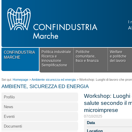
I 
A
Politica industriale
Politiche
Welfare
CONFINDUSTRIA
Ricerca e
comunitarie,
e politiche
MARCHE
Innovazione
fisco e finanza
del lavoro
Semplificazione
Sei qui:
Homepage
>
Ambiente sicurezza ed energia
>
Workshop: Luoghi di lavoro che prom
AMBIENTE, SICUREZZA ED ENERGIA
Workshop: Luoghi 
Profilo
salute secondo il 
News
microimprese
Eventi
07/10/2025
Data
Documenti
Location