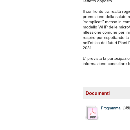
l’effetto opposto.
Il confronto tra realtà reg
promozione della salute ne
“semplicati” messo in campo
modello WHP delle micro/p
riflessione comune per in
respiro pur rispettando la 
nell’ottica dei futuri Pia
2031.
E' prevista la partecipazi
informazione consultare l
Documenti
Programma
,
148