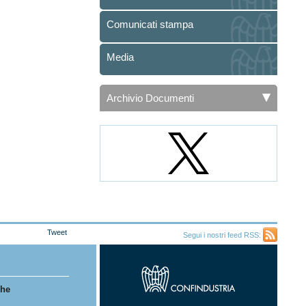
Comunicati stampa
Media
Archivio Documenti
Tweet
Segui i nostri feed RSS:
Feed
RSS
che