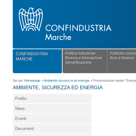
Politica industriale
Politiche comuni
CONFINDUSTRIA
Ricerca e Innovazione
fisco e finanza
MARCHE
Semplificazione
Sei qui:
Homepage
>
Ambiente sicurezza ed energia
>
Presentazione bando “Energi
AMBIENTE, SICUREZZA ED ENERGIA
Profilo
News
Eventi
Documenti