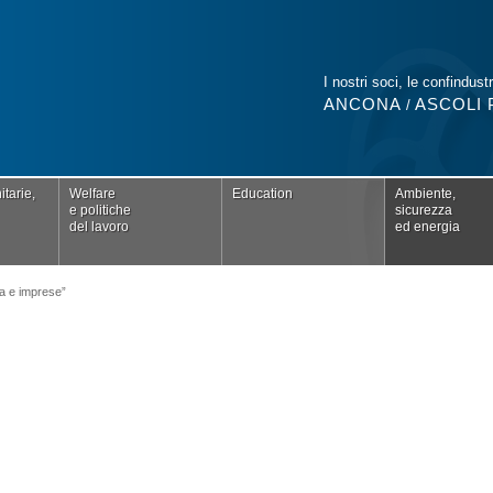
I nostri soci, le confindustr
ANCONA
ASCOLI 
/
tarie,
Welfare
Education
Ambiente,
e politiche
sicurezza
del lavoro
ed energia
a e imprese”