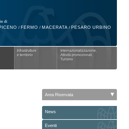
ie di:
PICENO
FERMO
MACERATA
PESARO URBINO
/
/
/
Infrastrutture
Internazionalizzazione,
e territorio
Attività promozionali,
Turismo
Area Riservata
News
Eventi