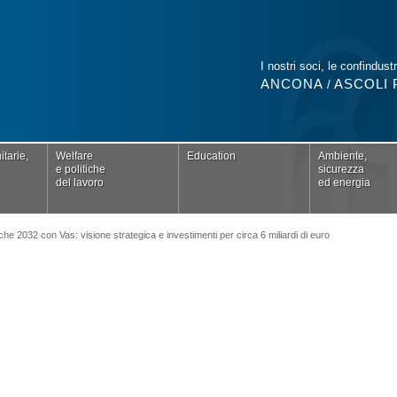
I nostri soci, le confindustr
ANCONA
ASCOLI 
/
tarie,
Welfare
Education
Ambiente,
e politiche
sicurezza
del lavoro
ed energia
he 2032 con Vas: visione strategica e investimenti per circa 6 miliardi di euro