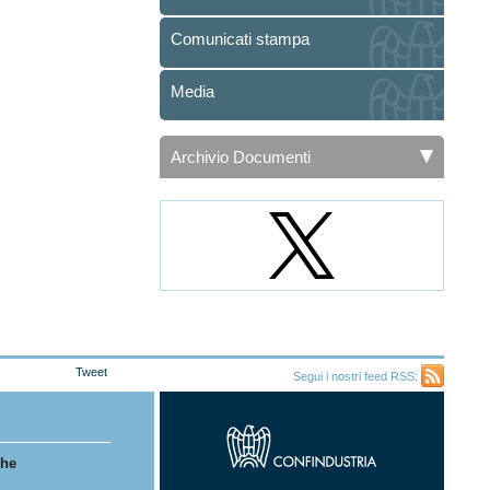
Comunicati stampa
Media
Archivio Documenti
Tweet
Segui i nostri feed RSS:
Feed
RSS
che