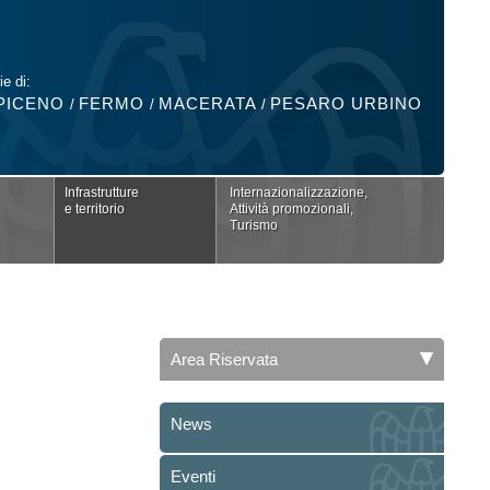
ie di:
PICENO
FERMO
MACERATA
PESARO URBINO
/
/
/
Infrastrutture
Internazionalizzazione,
e territorio
Attività promozionali,
Turismo
Area Riservata
News
Eventi