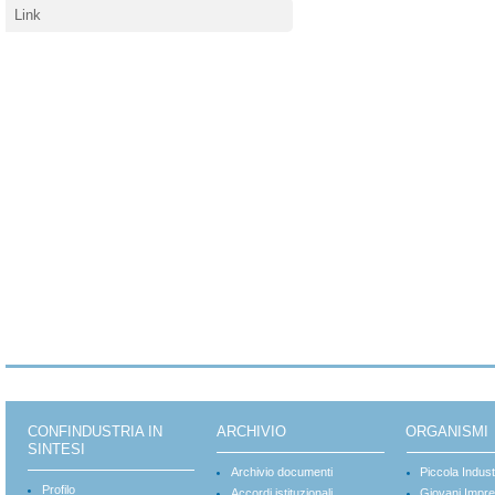
Link
CONFINDUSTRIA IN
ARCHIVIO
ORGANISMI
SINTESI
Archivio documenti
Piccola Indust
Profilo
Accordi istituzionali
Giovani Impre