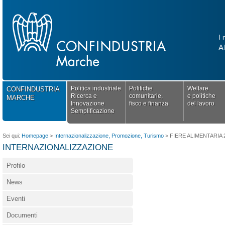
I 
A
Politica industriale
Politiche
Welfare
CONFINDUSTRIA
Ricerca e
comunitarie,
e politiche
MARCHE
Innovazione
fisco e finanza
del lavoro
Semplificazione
Sei qui:
Homepage
>
Internazionalizzazione, Promozione, Turismo
>
FIERE ALIMENTARIA 20
INTERNAZIONALIZZAZIONE
Profilo
News
Eventi
Documenti