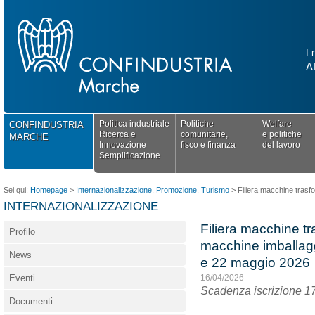
I 
A
Politica industriale
Politiche
Welfare
CONFINDUSTRIA
Ricerca e
comunitarie,
e politiche
MARCHE
Innovazione
fisco e finanza
del lavoro
Semplificazione
Sei qui:
Homepage
>
Internazionalizzazione, Promozione, Turismo
>
Filiera macchine trasfo
INTERNAZIONALIZZAZIONE
Filiera macchine t
Profilo
macchine imballaggi
News
e 22 maggio 2026
Eventi
16/04/2026
Scadenza iscrizione 17
Documenti