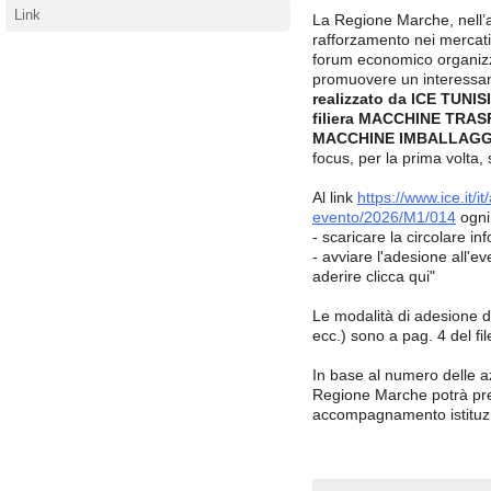
Link
La Regione Marche, nell’a
rafforzamento nei mercati 
forum economico organizza
promuovere un interessa
realizzato da ICE TUNISI
filiera MACCHINE TR
MACCHINE IMBALLAGGI
focus, per la prima volta, 
Al link
https://www.ice.it/it
evento/2026/M1/014
ogni
- scaricare la circolare in
- avviare l'adesione all'e
aderire clicca qui"
Le modalità di adesione d
ecc.) sono a pag. 4 del fil
In base al numero delle a
Regione Marche potrà pre
accompagnamento istituz