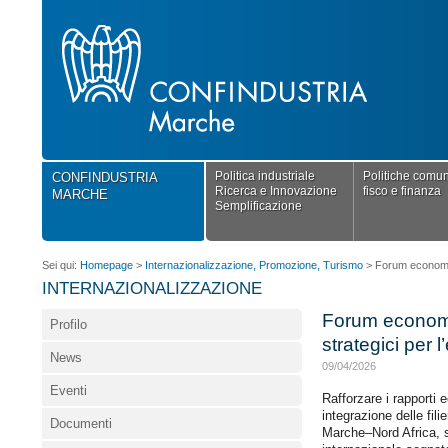
Politica industriale
Politiche comuni
CONFINDUSTRIA
Ricerca e Innovazione
fisco e finanza
MARCHE
Semplificazione
Sei qui:
Homepage
>
Internazionalizzazione, Promozione, Turismo
>
Forum economico
INTERNAZIONALIZZAZIONE
Forum economi
Profilo
strategici per 
News
09/04/2026
Eventi
Rafforzare i rapporti 
integrazione delle fil
Documenti
Marche–Nord Africa, 