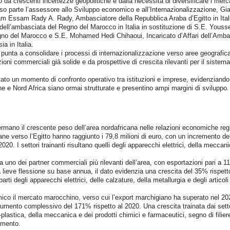
 da crescenti incertezze geopolitiche e dalla necessità di diversificare i merca
eso parte l’assessore allo Sviluppo economico e all’Internazionalizzazione, G
m Essam Rady A. Rady, Ambasciatore della Repubblica Araba d’Egitto in Ital
ell’ambasciata del Regno del Marocco in Italia in sostituzione di S.E. Yousse
no del Marocco e S.E. Mohamed Hedi Chihaoui, Incaricato d’Affari dell’Ambas
a in Italia.
e punta a consolidare i processi di internazionalizzazione verso aree geografic
zioni commerciali già solide e da prospettive di crescita rilevanti per il sistem
tato un momento di confronto operativo tra istituzioni e imprese, evidenziando
 e Nord Africa siano ormai strutturate e presentino ampi margini di sviluppo.
fermano il crescente peso dell’area nordafricana nelle relazioni economiche reg
ane verso l’Egitto hanno raggiunto i 79,8 milioni di euro, con un incremento de
020. I settori trainanti risultano quelli degli apparecchi elettrici, della meccani
 uno dei partner commerciali più rilevanti dell’area, con esportazioni pari a 11
lieve flessione su base annua, il dato evidenzia una crescita del 35% rispett
arti degli apparecchi elettrici, delle calzature, della metallurgia e degli artic
ico il mercato marocchino, verso cui l’export marchigiano ha superato nel 2025
aumento complessivo del 171% rispetto al 2020. Una crescita trainata dai setto
-plastica, della meccanica e dei prodotti chimici e farmaceutici, segno di filier
amento.