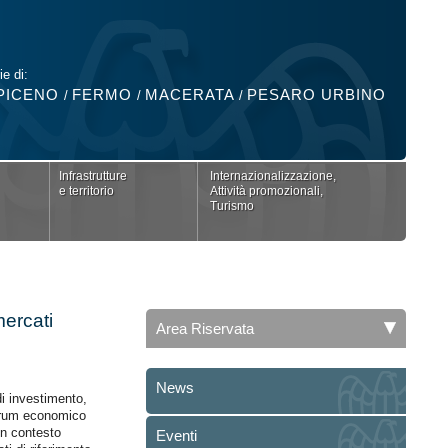
ie di:
PICENO
FERMO
MACERATA
PESARO URBINO
/
/
/
Infrastrutture
Internazionalizzazione,
e territorio
Attività promozionali,
Turismo
ercati
Area Riservata
News
di investimento,
 Forum economico
n contesto
Eventi