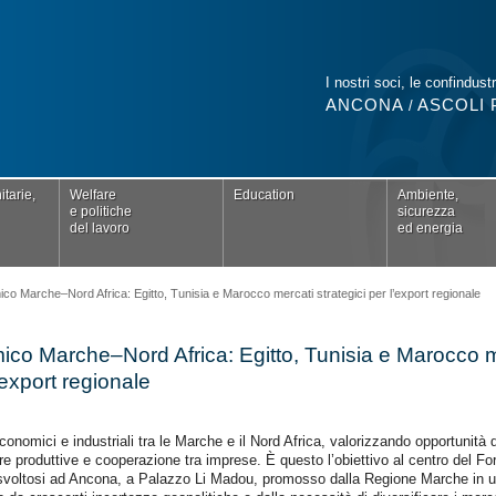
I nostri soci, le confindustr
ANCONA
ASCOLI 
/
tarie,
Welfare
Education
Ambiente,
e politiche
sicurezza
del lavoro
ed energia
 Marche–Nord Africa: Egitto, Tunisia e Marocco mercati strategici per l’export regionale
co Marche–Nord Africa: Egitto, Tunisia e Marocco m
l’export regionale
economici e industriali tra le Marche e il Nord Africa, valorizzando opportunità 
iere produttive e cooperazione tra imprese. È questo l’obiettivo al centro del
svoltosi ad Ancona, a Palazzo Li Madou, promosso dalla Regione Marche in u