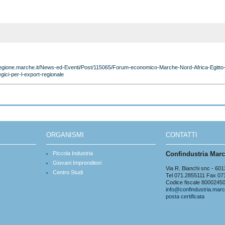
regione.marche.it/News-ed-Eventi/Post/115065/Forum-economico-Marche-Nord-Africa-Egitto
gici-per-l-export-regionale
ORGANISMI
CONTATTI
Piccola Industria
Confindustria Mar
Giovani Imprenditori
Via R. Bianchi snc - 
Centro Studi
Tel 071.2855111 Fax 0
Codice fiscale 8000245
info@confindustria.marc
posta certificata