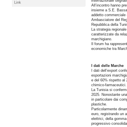
internazionale segnato
Link
All’incontro hanno pr
insieme a S.E. Bassa
addetto commerciale d
Ambasciatore del Reg
Repubblica della Tunisi
La strategia regional
caratterizzate da rela
marchigiano.
Il forum ha rappresen
economiche tra Marche
I dati delle Marche
I dati dell’export con
esportazioni marchigi
e del 60% rispetto al 2
chimico-farmaceutici.
La Tunisia si conferma
2025. Nonostante una 
in particolare dai comp
plastiche.
Particolarmente dinam
euro, registrando un 
elettrici, della gomma
progressivo consolid