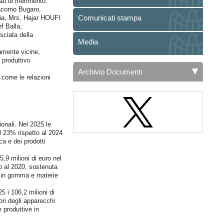
ti di riferimento.
iacomo Bugaro,
Comunicati stampa
ia, Mrs. Hajar HOUFI
f Balla,
ciata della
Media
amente vicine,
a produttivo
Archivio Documenti
 come le relazioni
ionali. Nel 2025 le
l 23% rispetto al 2024
ca e dei prodotti
5,9 milioni di euro nel
o al 2020, sostenuta
oli in gomma e materie
 i 106,2 milioni di
ri degli apparecchi
e produttive in