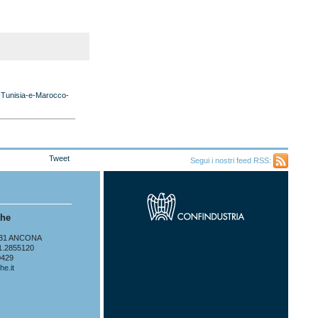
-Tunisia-e-Marocco-
Tweet
Segui i nostri feed RSS:
Feed
RSS
che
60131 ANCONA
71.2855120
0429
he.it