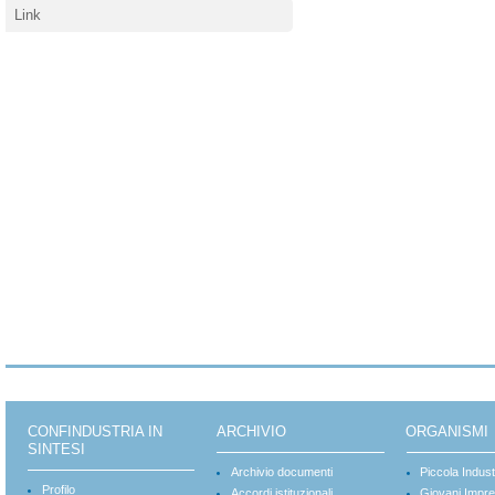
Link
CONFINDUSTRIA IN
ARCHIVIO
ORGANISMI
SINTESI
Archivio documenti
Piccola Indust
Profilo
Accordi istituzionali
Giovani Impre