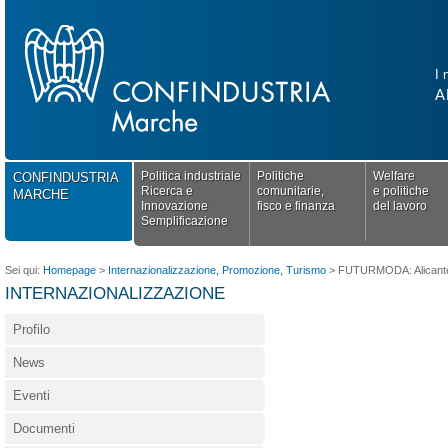
I 
A
Politica industriale
Politiche
Welfare
CONFINDUSTRIA
Ricerca e
comunitarie,
e politiche
MARCHE
Innovazione
fisco e finanza
del lavoro
Semplificazione
Sei qui:
Homepage
>
Internazionalizzazione, Promozione, Turismo
>
FUTURMODA: Alicante,
INTERNAZIONALIZZAZIONE
Profilo
News
Eventi
Documenti