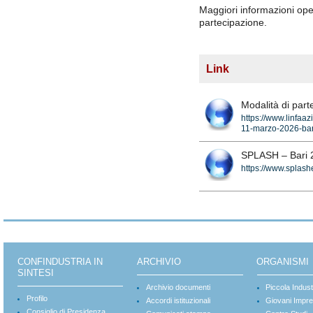
Maggiori informazioni ope
partecipazione.
Link
Modalità di part
https://www.linfaaz
11-marzo-2026-bar
SPLASH – Bari 
https://www.splashe
CONFINDUSTRIA IN
ARCHIVIO
ORGANISMI
SINTESI
Archivio documenti
Piccola Indust
Profilo
Accordi istituzionali
Giovani Impre
Consiglio di Presidenza