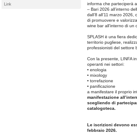
informa che parteciperà a
Link
– Bari 2026 all’interno d
dall’8 all’11 marzo 2026, c
di promuovere e valorizza
wine bar all’interno di un c
SPLASH è una fiera dedica
territorio pugliese, realiz
professionisti del settore 
Con la presente, LINFA in
operanti nei settori:
• enologia
• mixology
• torrefazione
• panificazione
a manifestare il proprio i
manifestazione all’inter
scegliendo di partecipar
catalogoteca.
Le iscrizioni devono ess
febbraio 2026.