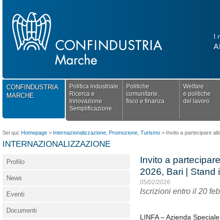
I 
A
Politica industriale
Politiche
Welfare
CONFINDUSTRIA
Ricerca e
comunitarie,
e politiche
MARCHE
Innovazione
fisco e finanza
del lavoro
Semplificazione
Sei qui:
Homepage
>
Internazionalizzazione, Promozione, Turismo
>
Invito a partecipare al
INTERNAZIONALIZZAZIONE
Invito a partecipa
Profilo
2026, Bari | Stand 
News
05/02/2026
Iscrizioni entro il 20 f
Eventi
Documenti
LINFA – Azienda Special