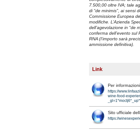
7.500,00 oltre IVA; tale 
di “de minimis”, ai sensi
Commissione Europea del
modifiche. L’Azienda Spec
dell’agevolazione in “de mi
conferma dell’evento sul R
RNA (l’importo sarà preci
ammissione definitiva).
Link
Per informazion
https://www.linfaaz
wine-food-experie
_gl=1*moctj6*_
Sito ufficiale del
https://winesexper