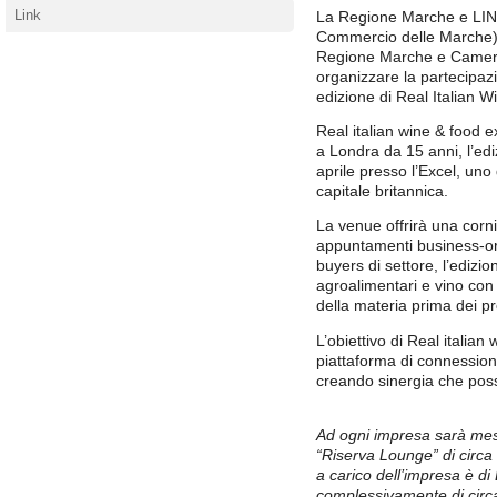
Link
La Regione Marche e LIN
Commercio delle Marche),
Regione Marche e Camera
organizzare la partecipazi
edizione di Real Italian 
Real italian wine & food 
a Londra da 15 anni, l’ed
aprile presso l’Excel, uno d
capitale britannica.
La venue offrirà una cornic
appuntamenti business-ori
buyers di settore, l’edizio
agroalimentari e vino con 
della materia prima dei pr
L’obiettivo di Real italian
piattaforma di connessione
creando sinergia che poss
Ad ogni impresa sarà mes
“Riserva Lounge” di circa
a carico dell’impresa è di
complessivamente di circa 