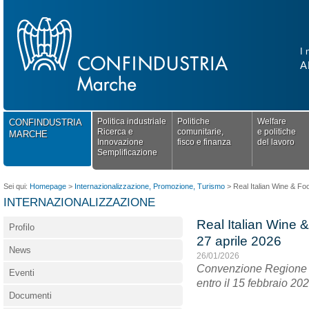
I 
A
Politica industriale
Politiche
Welfare
CONFINDUSTRIA
Ricerca e
comunitarie,
e politiche
MARCHE
Innovazione
fisco e finanza
del lavoro
Semplificazione
Sei qui:
Homepage
>
Internazionalizzazione, Promozione, Turismo
>
Real Italian Wine & Fo
INTERNAZIONALIZZAZIONE
Real Italian Wine 
Profilo
27 aprile 2026
News
26/01/2026
Convenzione Regione 
Eventi
entro il 15 febbraio 20
Documenti