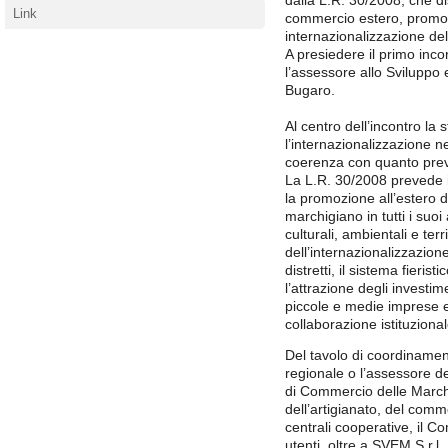
dalla L.R. 30/2008, che dis
Link
commercio estero, promo
internazionalizzazione del
A presiedere il primo inco
l’assessore allo Sviluppo
Bugaro.
Al centro dell’incontro la
l’internazionalizzazione n
coerenza con quanto previ
La L.R. 30/2008 prevede i
la promozione all’estero d
marchigiano in tutti i suoi
culturali, ambientali e ter
dell’internazionalizzazione
distretti, il sistema fierist
l’attrazione degli investim
piccole e medie imprese e 
collaborazione istituzional
Del tavolo di coordinament
regionale o l’assessore d
di Commercio delle Marche,
dell’artigianato, del commer
centrali cooperative, il C
utenti, oltre a SVEM S.r.l