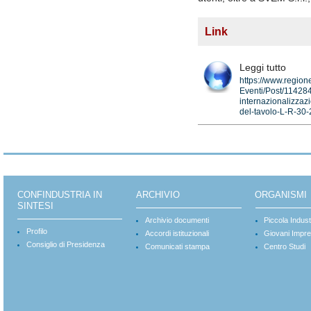
Link
Leggi tutto
https://www.region
Eventi/Post/11428
internazionalizzaz
del-tavolo-L-R-30
CONFINDUSTRIA IN
ARCHIVIO
ORGANISMI
SINTESI
Archivio documenti
Piccola Indust
Profilo
Accordi istituzionali
Giovani Impre
Consiglio di Presidenza
Comunicati stampa
Centro Studi