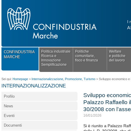
I 
A
Politica industriale
Politiche
Welfare
CONFINDUSTRIA
Ricerca e
comunitarie,
e politiche
MARCHE
Innovazione
fisco e finanza
del lavoro
Semplificazione
Sei qui:
Homepage
>
Internazionalizzazione, Promozione, Turismo
>
Sviluppo economico e in
INTERNAZIONALIZZAZIONE
Sviluppo economico
Profilo
Palazzo Raffaello i
News
30/2008 con l’ass
Eventi
16/01/2026
Documenti
Si è riunito a Palazzo Raf