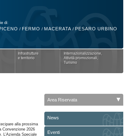
ie di:
PICENO
FERMO
MACERATA
PESARO URBINO
/
/
/
Infrastrutture
Internazionalizzazione,
e territorio
Attività promozionali,
Turismo
Area Riservata
News
ecipare alla prossima
lla Convenzione 2026
Eventi
e. L’Azienda Speciale