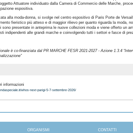
Soggetto Attuatore individuato dalla Camera di Commercio delle Marche, proce
ipazione espositiva.
a alla moda-donna, si svolge nel centro espositivo di Paris Porte de Versaill
ento fieristico più atteso e di maggior rilievo per quanto riguarda la moda, n
cui sono presentate in anteprima le nuove collezioni moda e viene offerto un am
isti indipendenti alle grandi marche e coinvolgendo tutti i settori e fasce di pr
ionale è co-finanziata dal PR MARCHE FESR 2021-2027 - Azione 1.3.4 “Interv
nalizzazione”
i informazioni
ndaspeciale.it/whos-next-parigi-5-7-settembre-2026/
ORGANISMI
CONTATTI