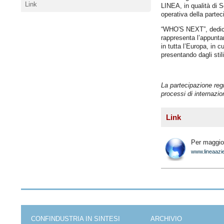
Link
LINEA, in qualità di 
operativa della partec
“WHO'S NEXT”, dedicat
rappresenta l’appuntam
in tutta l’Europa, in 
presentando dagli stil
La partecipazione reg
processi di internazio
Link
Per maggior
www.lineaazie
CONFINDUSTRIA IN SINTESI
ARCHIVIO