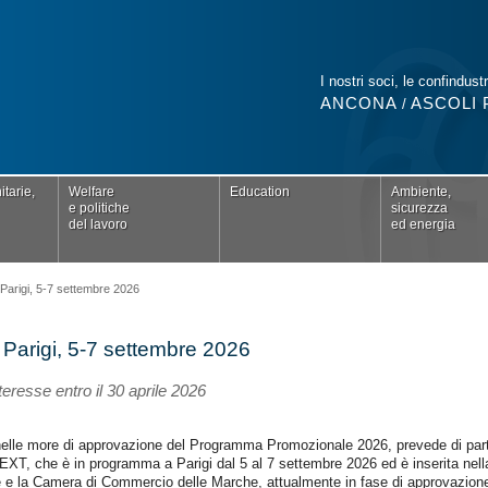
I nostri soci, le confindustr
ANCONA
ASCOLI 
/
tarie,
Welfare
Education
Ambiente,
e politiche
sicurezza
del lavoro
ed energia
rigi, 5-7 settembre 2026
arigi, 5-7 settembre 2026
teresse entro il 30 aprile 2026
elle more di approvazione del Programma Promozionale 2026, prevede di part
XT, che è in programma a Parigi dal 5 al 7 settembre 2026 ed è inserita ne
 e la Camera di Commercio delle Marche, attualmente in fase di approvazion