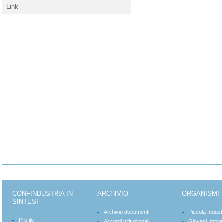
Link
CONFINDUSTRIA IN
ARCHIVIO
ORGANISMI
SINTESI
Archivio documenti
Piccola Indust
Profilo
Accordi istituzionali
Giovani Impre