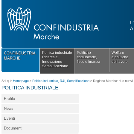
I 
A
Politica industriale
Politiche
Welfare
CONFINDUSTRIA
Ricerca e
comunitarie,
e politiche
MARCHE
Innovazione
fisco e finanza
del lavoro
Semplificazione
Sei qui:
Homepage
>
Politica industriale, R&I, Semplificazione
>
Regione Marche: due nuovi ba
POLITICA INDUSTRIALE
Profilo
News
Eventi
Documenti