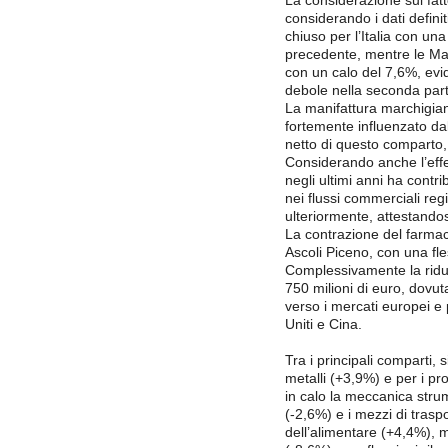
La considerazione sul fat
considerando i dati definit
chiuso per l’Italia con una
precedente, mentre le Ma
con un calo del 7,6%, evi
debole nella seconda part
La manifattura marchigiana
fortemente influenzato da
netto di questo comparto, i
Considerando anche l’effet
negli ultimi anni ha contri
nei flussi commerciali regi
ulteriormente, attestandos
La contrazione del farmac
Ascoli Piceno, con una fl
Complessivamente la riduzi
750 milioni di euro, dovut
verso i mercati europei e p
Uniti e Cina.
Tra i principali comparti,
metalli (+3,9%) e per i pr
in calo la meccanica strum
(-2,6%) e i mezzi di trasp
dell’alimentare (+4,4%), 