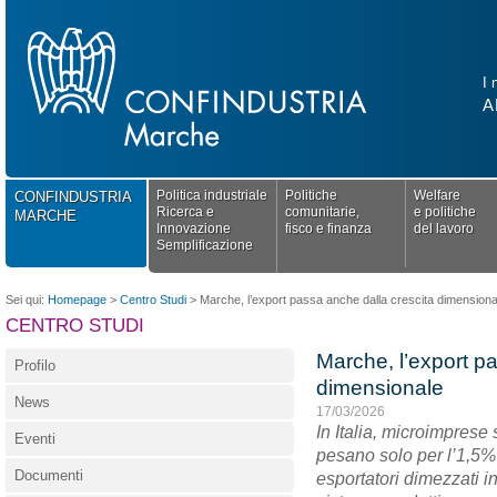
I 
A
Politica industriale
Politiche
Welfare
CONFINDUSTRIA
Ricerca e
comunitarie,
e politiche
MARCHE
Innovazione
fisco e finanza
del lavoro
Semplificazione
Sei qui:
Homepage
>
Centro Studi
>
Marche, l’export passa anche dalla crescita dimensiona
CENTRO STUDI
Marche, l’export p
Profilo
dimensionale
News
17/03/2026
In Italia, microimprese
Eventi
pesano solo per l’1,5%
Documenti
esportatori dimezzati in