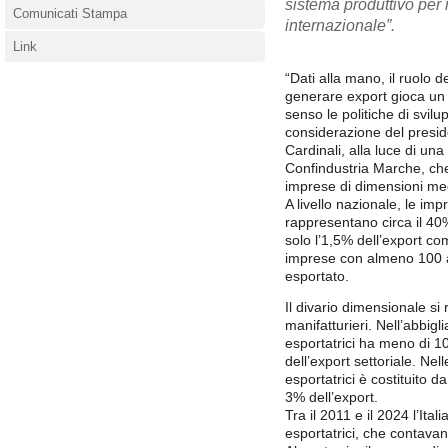
sistema produttivo per 
Comunicati Stampa
internazionale”.
Link
“Dati alla mano, il ruolo 
generare export gioca un 
senso le politiche di svil
considerazione del presi
Cardinali, alla luce di una
Confindustria Marche, che
imprese di dimensioni med
A livello nazionale, le im
rappresentano circa il 40
solo l’1,5% dell’export co
imprese con almeno 100 ad
esportato.
Il divario dimensionale si 
manifatturieri. Nell’abbig
esportatrici ha meno di 10
dell’export settoriale. Nel
esportatrici è costituito
3% dell’export.
Tra il 2011 e il 2024 l’Ita
esportatrici, che contavan