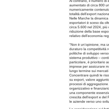
Al contrario, il numero di 
aumentato di circa 800 un
numericamente contenuto
totalità dell’export naziona
Nelle Marche la dinamica 
esportatori è sceso da olt
circa 5.600 nel 2024, più
riduzione della base espor
relativo dell’economia reg
“Non è un’opinione, ma u
duraturo la competitività 
politiche di sviluppo verso
sistema produttivo –
conti
particolare, è prioritario
imprese per assicurare ma
lungo termine sui mercati e
Concentrare quindi le riso
su export, valore aggiunt
processi di aggregazione 
organizzativo e finanziari
una componente essenzial
crescita dell’export e de
le aziende verso uno svil