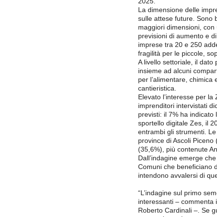
2025.
La dimensione delle impr
sulle attese future. Sono 
maggiori dimensioni, con
previsioni di aumento e di 
imprese tra 20 e 250 add
fragilità per le piccole, s
A livello settoriale, il da
insieme ad alcuni comparti
per l’alimentare, chimica 
cantieristica.
Elevato l’interesse per la 
imprenditori intervistati d
previsti: il 7% ha indicato 
sportello digitale Zes, il 
entrambi gli strumenti. Le
province di Ascoli Picen
(35,6%), più contenute A
Dall’indagine emerge che 
Comuni che beneficiano de
intendono avvalersi di qu
“L’indagine sul primo sem
interessanti – commenta i
Roberto Cardinali –. Se g