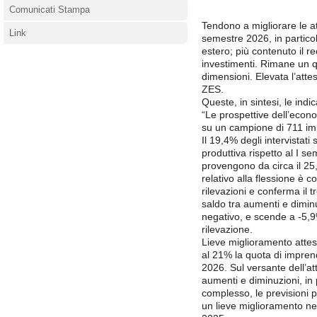
Comunicati Stampa
Tendono a migliorare le at
Link
semestre 2026, in particola
estero; più contenuto il r
investimenti. Rimane un qu
dimensioni. Elevata l’atte
ZES.
Queste, in sintesi, le ind
“Le prospettive dell’econo
su un campione di 711 imp
Il 19,4% degli intervistati 
produttiva rispetto al I s
provengono da circa il 25,
relativo alla flessione è 
rilevazioni e conferma il t
saldo tra aumenti e dimin
negativo, e scende a -5,9
rilevazione.
Lieve miglioramento atteso
al 21% la quota di impre
2026. Sul versante dell’att
aumenti e diminuzioni, in 
complesso, le previsioni 
un lieve miglioramento nel