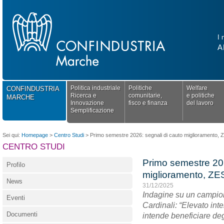
I 
A
Politica industriale
Politiche
Welfare
CONFINDUSTRIA
Ricerca e
comunitarie,
e politiche
MARCHE
Innovazione
fisco e finanza
del lavoro
Semplificazione
Sei qui:
Homepage
>
Centro Studi
>
Primo semestre 2026: segnali di cauto miglioramento, ZES 
CENTRO STUDI
Primo semestre 202
Profilo
miglioramento, ZES s
News
31/12/2025
Indagine su un campion
Eventi
Cardinali: “Elevato int
Documenti
intende beneficiare degl