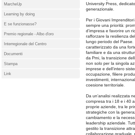
University Press, dedicato
MarcheUp
generazionale.
Learning by doing
Per i Giovani Imprenditori
E se funzionasse?
sempre una priorità: prom
d’impresa e favorire un ri
Premio regionale - Albo d'oro
rafforzare la resilienza de
lungo periodo del Paese. 
Interregionale del Centro
caratterizzato da una fort
familiare e da una strutt
Documenti
da Pmi, la transizione del
non solo per la singola az
Stampa
imprese e dell’intero sis
Link
occupazione, filiere produt
investimenti, internazion
coesione territoriale.
Da un’analisi realizzata ne
compresa tra i 18 e i 40 an
proprie aziende, tra le pr
strategiche con la genera
cambiamento e la necessità
leadership aziendale. Tutta
gestito la transizione att
collaborazione graduale, r