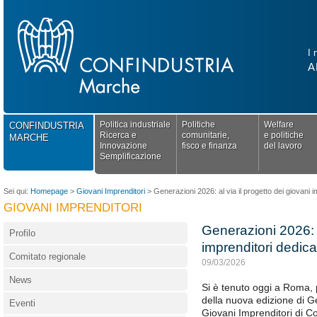
I 
A
Politica industriale
Politiche
Welfare
CONFINDUSTRIA
Ricerca e
comunitarie,
e politiche
MARCHE
Innovazione
fisco e finanza
del lavoro
Semplificazione
Sei qui:
Homepage
>
Giovani Imprenditori
>
Generazioni 2026: al via il progetto dei giovani 
GIOVANI IMPRENDITORI
Generazioni 2026: a
Profilo
imprenditori dedic
Comitato regionale
09/03/2026
News
Si è tenuto oggi a Roma, 
della nuova edizione di G
Eventi
Giovani Imprenditori di Co