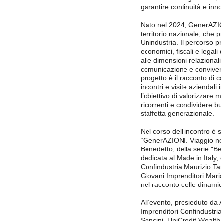
garantire continuità e inn
Nato nel 2024, GenerAZI
territorio nazionale, che 
Unindustria. Il percorso p
economici, fiscali e lega
alle dimensioni relaziona
comunicazione e conviven
progetto è il racconto di c
incontri e visite aziendali 
l’obiettivo di valorizzare m
ricorrenti e condividere b
staffetta generazionale.
Nel corso dell’incontro è
“GenerAZIONI. Viaggio nel
Benedetto, della serie “Be
dedicata al Made in Italy,
Confindustria Maurizio Tar
Giovani Imprenditori Mari
nel racconto delle dinamic
All’evento, presieduto da 
Imprenditori Confindustria
Soncini, UniCredit Wealt