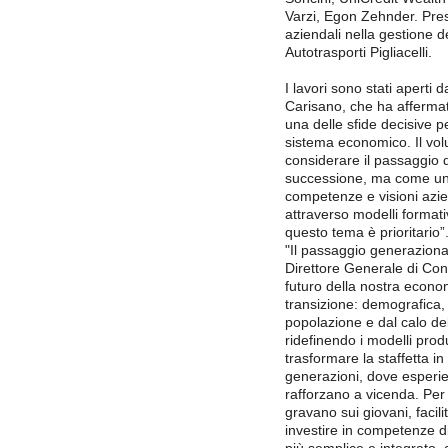
Varzi, Egon Zehnder. Pres
aziendali nella gestione 
Autotrasporti Pigliacelli.
I lavori sono stati aperti 
Carisano, che ha afferma
una delle sfide decisive pe
sistema economico. Il vol
considerare il passaggio
successione, ma come un’
competenze e visioni azie
attraverso modelli formati
questo tema è prioritario”
"Il passaggio generaziona
Direttore Generale di Conf
futuro della nostra econom
transizione: demografica,
popolazione e dal calo del
ridefinendo i modelli produ
trasformare la staffetta i
generazioni, dove esperi
rafforzano a vicenda. Per r
gravano sui giovani, facili
investire in competenze d