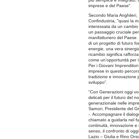
più semplice e integrato, 
imprese e del Paese".
Secondo Maria Anghileri, 
Confindustria, "quasi la m
interessata da un cambio 
un passaggio cruciale per
manifatturiero del Paese. 
di un progetto di futuro f
energie, una vera sinergia
ricambio significa rafforz
come un’opportunità per in
Per i Giovani Imprenditor
imprese in questo percorso
tradizione e innovazione p
sviluppo".
“Con Generazioni oggi vog
delicati per il futuro del 
generazionale nelle impr
Samori, Presidente del Gr
-. Accompagnare il dialogo
chiamato a guidarla nel f
continuità, innovazione e s
senso, il confronto di oggi
Lazio – Giulia e Rino Ors