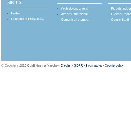
SINTESI
Archivio documenti
Piccola Indust
Profilo
Accordi istituzionali
Giovani Impre
Consiglio di Presidenza
Comunicati stampa
Centro Studi
© Copyright 2026 Confindustria Marche -
Credits
-
GDPR
-
Informativa
-
Cookie policy