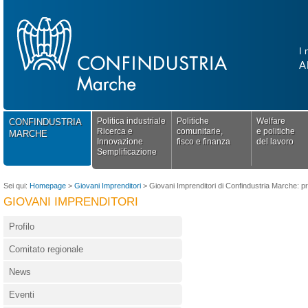
I 
A
Politica industriale
Politiche
Welfare
CONFINDUSTRIA
Ricerca e
comunitarie,
e politiche
MARCHE
Innovazione
fisco e finanza
del lavoro
Semplificazione
Sei qui:
Homepage
>
Giovani Imprenditori
>
Giovani Imprenditori di Confindustria Marche: pre
GIOVANI IMPRENDITORI
Profilo
Comitato regionale
News
Eventi