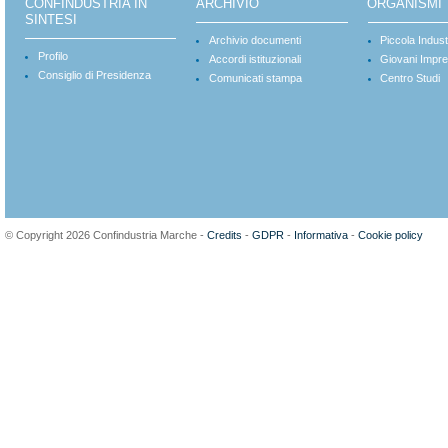
CONFINDUSTRIA IN
ARCHIVIO
ORGANISMI
SINTESI
Archivio documenti
Piccola Indust
Profilo
Accordi istituzionali
Giovani Impre
Consiglio di Presidenza
Comunicati stampa
Centro Studi
© Copyright 2026 Confindustria Marche -
Credits
-
GDPR
-
Informativa
-
Cookie policy