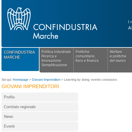
I 
A
Politica industriale
Politiche
Welfare
CONFINDUSTRIA
Ricerca e
comunitarie,
e politiche
MARCHE
Innovazione
fisco e finanza
del lavoro
Semplificazione
Sei qui:
Homepage
>
Giovani Imprenditori
>
Learning by doing: evento conclusivo
GIOVANI IMPRENDITORI
Profilo
Comitato regionale
News
Eventi