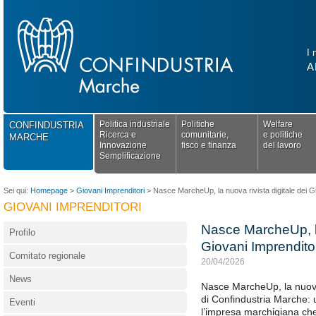
I 
A
Politica industriale
Politiche
Welfare
CONFINDUSTRIA
Ricerca e
comunitarie,
e politiche
MARCHE
Innovazione
fisco e finanza
del lavoro
Semplificazione
Sei qui:
Homepage
>
Giovani Imprenditori
>
Nasce MarcheUp, la nuova rivista digitale dei G
GIOVANI IMPRENDITORI
Nasce MarcheUp, la
Profilo
Giovani Imprendito
Comitato regionale
20/04/2026
News
Nasce MarcheUp, la nuova 
di Confindustria Marche:
Eventi
l’impresa marchigiana che