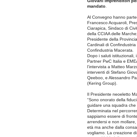
Giovani Imprenditori per
mandato
.
Al Convegno hanno parteci
Francesco Acquaroli, Pre
Ciarapica, Sindaco di Civ
della CCIAA delle Marche; 
Presidente della Provinci
Cardinali di Confindustria
Confindustria Macerata.
Dopo i saluti istituzionali,
Partner PwC Italia e EME
l’intervista a Matteo Marz
interventi di Stefano Giov
Qeeboo, e Alessandro Papa
(Kering Group).
Il Presidente neoeletto Ma
“Sono onorato della fiduci
guidare una squadra che 
Determinata nel percorrer
sappiamo essere di fronte
arrendersi e non mollare, 
età ma anche dalla consa
vogliamo. La creazione di