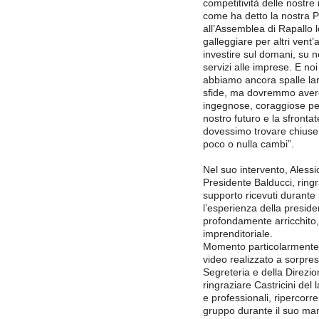
competitività delle nostre
come ha detto la nostra P
all’Assemblea di Rapallo 
galleggiare per altri vent’
investire sul domani, su no
servizi alle imprese. E noi
abbiamo ancora spalle lar
sfide, ma dovremmo avere,
ingegnose, coraggiose per 
nostro futuro e la sfronta
dovessimo trovare chiuse 
poco o nulla cambi”.
Nel suo intervento, Alessi
Presidente Balducci, ringra
supporto ricevuti durante
l’esperienza della preside
profondamente arricchito,
imprenditoriale.
Momento particolarmente 
video realizzato a sorpres
Segreteria e della Direzi
ringraziare Castricini del
e professionali, ripercorre
gruppo durante il suo ma