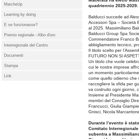
Macerata ha eletto Mass
MarcheUp
quadriennio 2025-2029.
Learning by doing
Balducci succede ad Aless
Accessori Spa – Società Be
E se funzionasse?
al 2025. Massimiliano Bal
Balducci Group Spa Societ
Premio regionale - Albo d'oro
Commendatore Franco Bald
abbigliamento tecnico, pro
Interregionale del Centro
Il titolo scelto per l’Ass
Documenti
FUTURO NON SI ASPETTA
Un titolo che vuole celebra
Stampa
cui le nostre imprese affr
un momento particolarmen
Link
come quello odierno che ved
raccogliere la sfida per g
va costruito ogni giorno,
Insieme al Presidente Mass
membri del Consiglio Dir
Francucci, Giulia Giampier
Gnisci, Nicola Marcantone
Durante l’evento è stat
Comitato Interregionale 
subentra a Massimiliano 