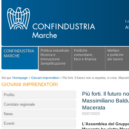
I 
A
Politica industriale
Politiche
Welfare
CONFINDUSTRIA
Ricerca e
comunitarie,
e politiche
MARCHE
Innovazione
fisco e finanza
del lavoro
Semplificazione
Sei qui:
Homepage
>
Giovani Imprenditori
>
Più forti. Il futuro non si aspetta, si crea. Mas
GIOVANI IMPRENDITORI
Più forti. Il futuro 
Profilo
Massimiliano Baldu
Comitato regionale
Macerata
News
05/07/2025
Eventi
L’Assemblea del Gruppo