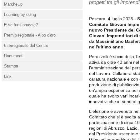
progetti tra gli imprend
MarcheUp
Learning by doing
Pescara, 4 luglio 2025 -
S
Comitato Giovani Impren
E se funzionasse?
nuovo Presidente del Co
Premio regionale - Albo d'oro
Giovani Imprenditori di
da Massimiliano Bachett
Interregionale del Centro
nell'ultimo anno.
Documenti
Perazzelli è socio della T
attiva da oltre 40 anni ne
Stampa
l’amministrazione del pers
del Lavoro. Collabora stab
Link
caratura nazionale e con 
produzione di pubblicazio
un’ampia esperienza nel s
quale ha svolto vari incari
innovativi che in seno al 
L'elezione è avvenuta nel
Comitato che si è svolta 
partecipazione di circa 10
regioni di Abruzzo, Lazio,
dal Presidente uscente e s
Giovani Imprenditori del 