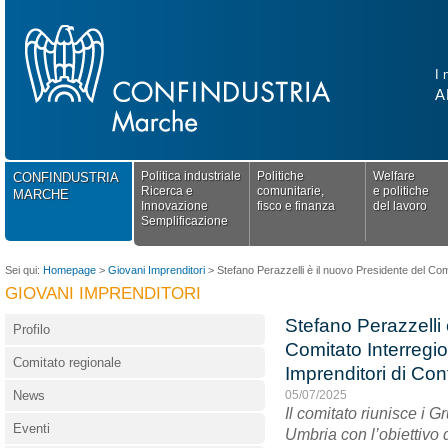
I 
A
Politica industriale
Politiche
Welfare
CONFINDUSTRIA
Ricerca e
comunitarie,
e politiche
MARCHE
Innovazione
fisco e finanza
del lavoro
Semplificazione
Sei qui:
Homepage
>
Giovani Imprenditori
>
Stefano Perazzelli è il nuovo Presidente del Comi
GIOVANI IMPRENDITORI
Stefano Perazzelli 
Profilo
Comitato Interregi
Comitato regionale
Imprenditori di Con
News
05/07/2025
Il comitato riunisce i 
Eventi
Umbria con l’obiettivo d