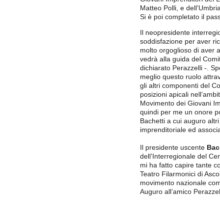
Matteo Polli, e dell’Umbria
Si è poi completato il pa
Il neopresidente interreg
soddisfazione per aver ri
molto orgoglioso di aver 
vedrà alla guida del Comit
dichiarato Perazzelli -. S
meglio questo ruolo attrav
gli altri componenti del C
posizioni apicali nell’amb
Movimento dei Giovani Im
quindi per me un onore p
Bachetti a cui auguro altr
imprenditoriale ed associa
Il presidente uscente
Bac
dell’Interregionale del Ce
mi ha fatto capire tante c
Teatro Filarmonici di Ascol
movimento nazionale com
Auguro all’amico Perazzell