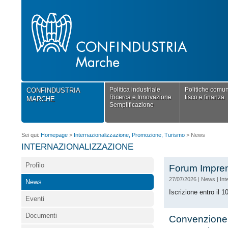
Politica industriale
Politiche comuni
CONFINDUSTRIA
Ricerca e Innovazione
fisco e finanza
MARCHE
Semplificazione
Sei qui:
Homepage
>
Internazionalizzazione, Promozione, Turismo
>
News
INTERNAZIONALIZZAZIONE
Profilo
Forum Imprendi
27/07/2026
|
News
|
Int
News
Iscrizione entro il 
Eventi
Documenti
Convenzione 