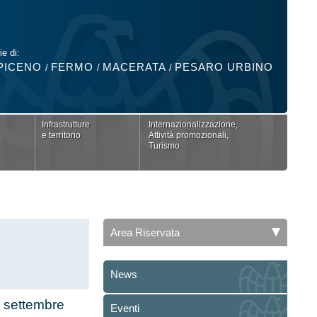
ie di:
PICENO
FERMO
MACERATA
PESARO URBINO
/
/
/
Infrastrutture
Internazionalizzazione,
e territorio
Attività promozionali,
Turismo
Area Riservata
News
 settembre
Eventi