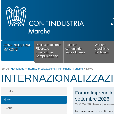
I 
A
Politica industriale
Politiche
Welfare
CONFINDUSTRIA
Ricerca e
comunitarie,
e politiche
MARCHE
Innovazione
fisco e finanza
del lavoro
Semplificazione
Sei qui:
Homepage
>
Internazionalizzazione, Promozione, Turismo
>
News
INTERNAZIONALIZZAZ
Profilo
Forum Imprenditoria
settembre 2026
News
27/07/2026
|
News
|
Interna
Eventi
Iscrizione entro il 10 a