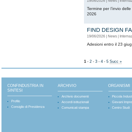
19/06/2026
|
News
|
Interna
Termine per l’invio dell
2026
FIND DESIGN FA
19/06/2026
|
News
|
Interna
Adesioni entro il 23 giu
1
-
2
-
3
-
4
-
5
Succ »
CONFINDUSTRIA IN
ARCHIVIO
ORGANISMI
SINTESI
Archivio documenti
Piccola Indust
Profilo
Accordi istituzionali
Giovani Impre
Consiglio di Presidenza
Comunicati stampa
Centro Studi