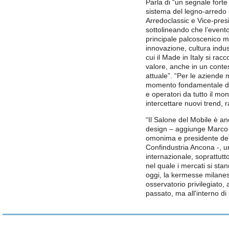
Parla di “un segnale forte d
sistema del legno-arredo i
Arredoclassic e Vice-pres
sottolineando che l’event
principale palcoscenico m
innovazione, cultura indust
cui il Made in Italy si ra
valore, anche in un cont
attuale”. “Per le aziende 
momento fondamentale di re
e operatori da tutto il m
intercettare nuovi trend, 
“Il Salone del Mobile è an
design – aggiunge Marco 
omonima e presidente del
Confindustria Ancona -, u
internazionale, soprattutt
nel quale i mercati si sta
oggi, la kermesse milanese
osservatorio privilegiato
passato, ma all'interno di 