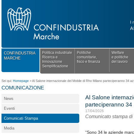
I 
A
Politica industriale
Politiche
Welfare
CONFINDUSTRIA
Ricerca e
comunitarie,
e politiche
MARCHE
Innovazione
fisco e finanza
del lavoro
Semplificazione
Sei qui:
Homepage
>
Al Salone internazionale del Mobile di Rho Milano parteciperanno 34 a
COMUNICAZIONE
Al Salone internaz
News
parteciperanno 34
Eventi
17/04/2026
Comunicato stampa di 
Comunicati Stampa
Media
“Sono 34 le aziende marc