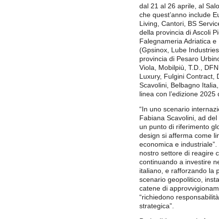
dal 21 al 26 aprile, al Sa
che quest’anno include Eu
Living, Cantori, BS Service
della provincia di Ascoli
Falegnameria Adriatica e 
(Gpsinox, Lube Industries
provincia di Pesaro Urbin
Viola, Mobilpiù, T.D., DF
Luxury, Fulgini Contract
Scavolini, Belbagno Itali
linea con l’edizione 2025 
“In uno scenario interna
Fabiana Scavolini, ad del
un punto di riferimento gl
design si afferma come l
economica e industriale”. 
nostro settore di reagire 
continuando a investire nel
italiano, e rafforzando la
scenario geopolitico, insta
catene di approvvigionam
“richiedono responsabilit
strategica”.