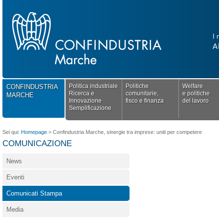
I 
A
Politica industriale
Politiche
Welfare
CONFINDUSTRIA
Ricerca e
comunitarie,
e politiche
MARCHE
Innovazione
fisco e finanza
del lavoro
Semplificazione
Sei qui:
Homepage
>
Confindustria Marche, sinergie tra imprese: uniti per competere
COMUNICAZIONE
News
Eventi
Comunicati Stampa
Media