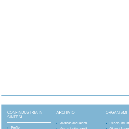
CONFINDUSTRIA IN
ARCHIVIO
ORGANISMI
SINTESI
Archivio documenti
Piccola Indust
Profilo
Accordi istituzionali
Giovani Impre