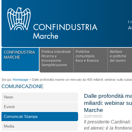
I 
A
Politica industriale
Politiche
Welfare
CONFINDUSTRIA
Ricerca e
comunitarie,
e politiche
MARCHE
Innovazione
fisco e finanza
del lavoro
Semplificazione
Sei qui:
Homepage
>
Dalle profondità marine un mercato da 400 miliardi: webinar sulla sub
COMUNICAZIONE
Dalle profondità m
News
miliardi: webinar s
Eventi
Marche
Comunicati Stampa
21/07/2025
Il presidente Cardinali
Media
ed atenei; è la frontie