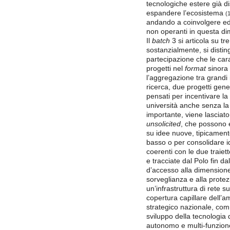
tecnologiche estere già di
espandere l’ecosistema
(
andando a coinvolgere ed
non operanti in questa d
Il
batch
3 si articola su tr
sostanzialmente, si disting
partecipazione che le cara
progetti nel
format
sinora 
l’aggregazione tra grandi 
ricerca, due progetti gen
pensati per incentivare la
università anche senza la
importante, viene lasciat
unsolicited
, che possono e
su idee nuove, tipicamen
basso o per consolidare i
coerenti con le due traiet
e tracciate dal Polo fin d
d’accesso alla dimension
sorveglianza e alla prote
un’infrastruttura di rete 
copertura capillare dell’
strategico nazionale, comm
sviluppo della tecnologia
autonomo e multi-funzione 