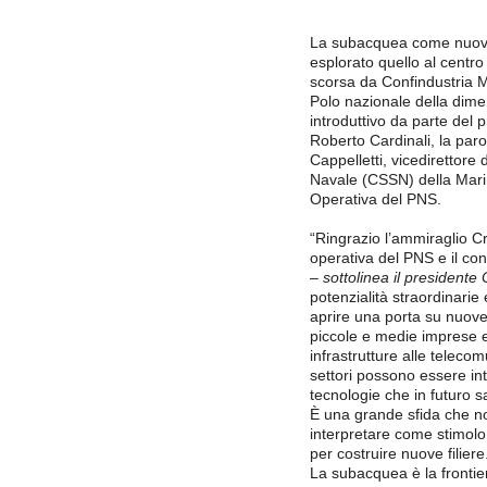
La subacquea come nuova
esplorato quello al centr
scorsa da Confindustria M
Polo nazionale della dim
introduttivo da parte del 
Roberto Cardinali, la paro
Cappelletti, vicedirettor
Navale (CSSN) della Marina
Operativa del PNS.
“Ringrazio l’ammiraglio Cri
operativa del PNS e il con
–
sottolinea il presidente 
potenzialità straordinarie
aprire una porta su nuove
piccole e medie imprese ed
infrastrutture alle telecom
settori possono essere int
tecnologie che in futuro sa
È una grande sfida che n
interpretare come stimolo
per costruire nuove filiere
La subacquea è la frontie