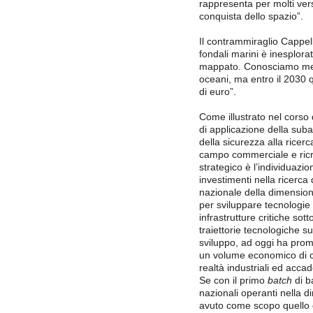
rappresenta per molti vers
conquista dello spazio”.
Il contrammiraglio Cappell
fondali marini è inesplora
mappato. Conosciamo megli
oceani, ma entro il 2030 
di euro”.
Come illustrato nel corso 
di applicazione della sub
della sicurezza alla ricerc
campo commerciale e ricr
strategico è l’individuazio
investimenti nella ricerca 
nazionale della dimension
per sviluppare tecnologie
infrastrutture critiche sot
traiettorie tecnologiche su
sviluppo, ad oggi ha prom
un volume economico di c
realtà industriali ed acca
Se con il primo
batch
di b
nazionali operanti nella
avuto come scopo quello di