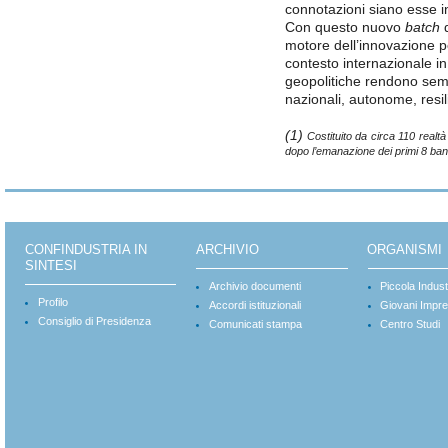
connotazioni siano esse in
Con questo nuovo
batch
d
motore dell’innovazione 
contesto internazionale in
geopolitiche rendono semp
nazionali, autonome, resil
(1)
Costituito da
circa 110
realtà
dopo l’emanazione dei primi 8 ban
CONFINDUSTRIA IN
ARCHIVIO
ORGANISMI
SINTESI
Archivio documenti
Piccola Indust
Profilo
Accordi istituzionali
Giovani Impre
Consiglio di Presidenza
Comunicati stampa
Centro Studi