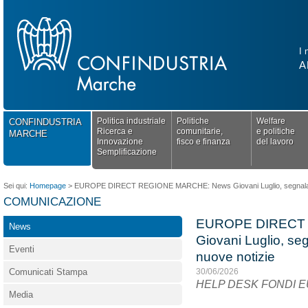
I 
A
Politica industriale
Politiche
Welfare
CONFINDUSTRIA
Ricerca e
comunitarie,
e politiche
MARCHE
Innovazione
fisco e finanza
del lavoro
Semplificazione
Sei qui:
Homepage
>
EUROPE DIRECT REGIONE MARCHE: News Giovani Luglio, segnalazio
COMUNICAZIONE
EUROPE DIRECT
News
Giovani Luglio, se
Eventi
nuove notizie
Comunicati Stampa
30/06/2026
HELP DESK FONDI 
Media