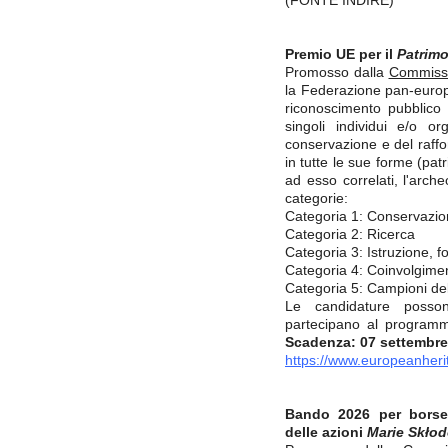
(FONTE INDIRE)
Premio UE per il
Patrimo
Promosso dalla
Commiss
la Federazione pan-europe
riconoscimento pubblico a
singoli individui e/o o
conservazione e del raf
in tutte le sue forme (pat
ad esso correlati, l'arche
categorie:
Categoria 1: Conservazion
Categoria 2: Ricerca
Categoria 3: Istruzione,
Categoria 4: Coinvolgiment
Categoria 5: Campioni de
Le candidature posso
partecipano al programm
Scadenza: 07 settembre
https://www.europeanheri
Bando 2026 per borse 
delle azioni
Marie Skło