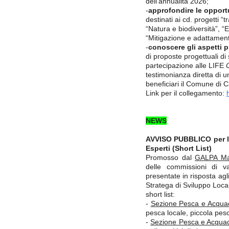
dell’annualità 2026;
-
approfondire le opport
destinati ai cd. progetti “
“Natura e biodiversità”, “E
“Mitigazione e adattament
-
conoscere gli aspetti p
di proposte progettuali di
partecipazione alle LIFE
testimonianza diretta di u
beneficiari il Comune di 
Link per il collegamento:
NEWS
AVVISO PUBBLICO per la
Esperti (Short List)
Promosso dal
GALPA Ma
delle commissioni di v
presentate in risposta agl
Stratega di Sviluppo Loca
short list:
-
Sezione Pesca e Acquac
pesca locale, piccola pesc
-
Sezione Pesca e Acquac