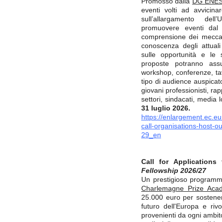
Promosso dalla
DG ENES
eventi volti ad avvicinar
sull’allargamento dell
promuovere eventi dal 
comprensione dei meccan
conoscenza degli attuali
sulle opportunità e le s
proposte potranno assu
workshop, conferenze, tav
tipo di audience auspicat
giovani professionisti, ra
settori, sindacati, media l
31 luglio 2026.
https://enlargement.ec.e
call-organisations-host
29_en
Call for Applications 
Fellowship 2026/27
Un prestigioso programma
Charlemagne Prize Aca
25.000 euro per sostener
futuro dell'Europa e riv
provenienti da ogni ambit