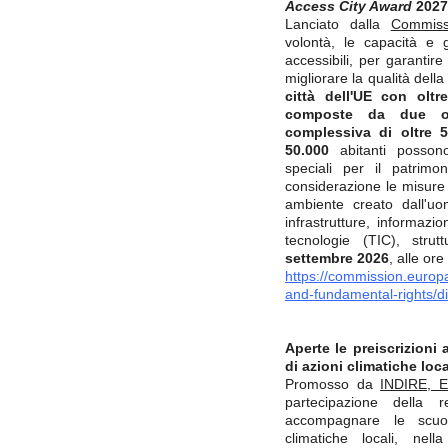
Access City Award
2027
Lanciato dalla
Commiss
volontà, le capacità e g
accessibili, per garantire
migliorare la qualità dell
città dell'UE con olt
composte da due o
complessiva di oltre 
50.000
abitanti possono
speciali per il patrimo
considerazione le misure 
ambiente creato dall'uom
infrastrutture, informa
tecnologie (TIC), strut
settembre 2026
, alle or
https://commission.europa.
and-fundamental-rights/di
Aperte le preiscrizioni 
di azioni climatiche loca
Promosso da
INDIRE, Eu
partecipazione della
accompagnare le scuol
climatiche locali, nel