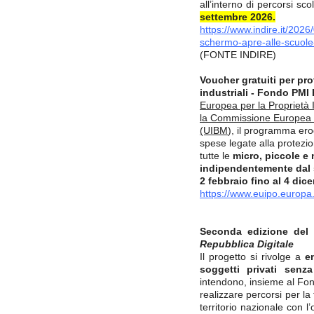
all’interno di percorsi scol
settembre 2026.
https://www.indire.it/2026/
schermo-apre-alle-scuol
(FONTE INDIRE)
Voucher gratuiti per pro
industriali - Fondo PMI
Europea per la Proprietà 
la Commissione Europea e l
(UIBM
), il programma ero
spese legate alla protezion
tutte le
micro, piccole e 
indipendentemente dal se
2 febbraio fino al 4 dic
https://www.euipo.europa
Seconda edizione de
Repubblica Digitale
Il progetto si rivolge a
en
soggetti privati senz
intendono, insieme al Fon
realizzare percorsi per la 
territorio nazionale con l’