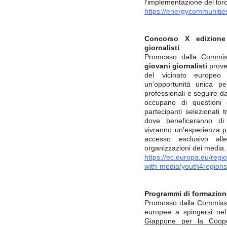
l'implementazione del lor
https://energycommunities
Concorso X edizio
giornalisti
Promosso dalla
Commis
giovani giornalisti
proven
del vicinato europeo
un'opportunità unica pe
professionali e seguire da
occupano di questioni
partecipanti selezionati
dove beneficeranno di
vivranno un’esperienza p
accesso esclusivo alle
organizzazioni dei media
https://ec.europa.eu/regi
with-media/youth4region
Programmi di formazion
Promosso dalla
Commiss
europee a spingersi ne
Giappone per la Cooper