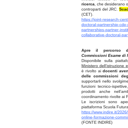
ricerca
, che desiderano o
controparti del JRC.
Scad
(CET).
https://joint-research-cen
doctoral-partnership-cdp
partnerships-partner-insti
collaborative-doctoral-p
Apre il percorso d
Commissioni Esame di Ma
Disponibile sulla pia
Ministero dell’istruzione 
è rivolto ai
docenti aven
delle commissioni deg
supportarli nello svolgim
funzioni tecnico-ispettive,
prodotti anche nell’ambi
coordinamento rivolte ai 
Le iscrizioni sono ap
piattaforma Scuola Futur
https://www.indire.it/2026
online-formazione-commis
(FONTE INDIRE)