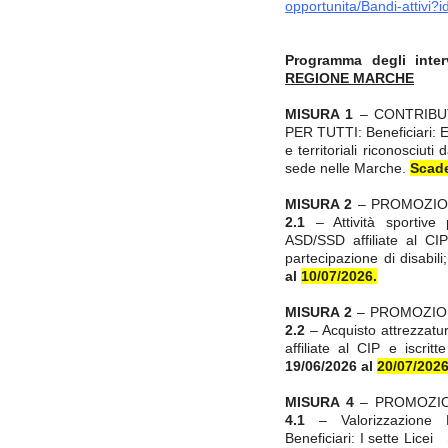
opportunita/Bandi-attivi?
Programma degli inter
REGIONE MARCHE
MISURA 1
– CONTRIBU
PER TUTTI: Beneficiari: E
e territoriali riconosciu
sede nelle Marche.
Scad
MISURA 2
– PROMOZIO
2.1
– Attività sportive 
ASD/SSD affiliate al CI
partecipazione di disabil
al
10/07/2026.
MISURA 2
– PROMOZIO
2.2
– Acquisto attrezzatu
affiliate al CIP e iscr
19/06/2026 al
20/07/2026
MISURA 4
– PROMOZION
4.1
– Valorizzazione Li
Beneficiari: I sette Licei 