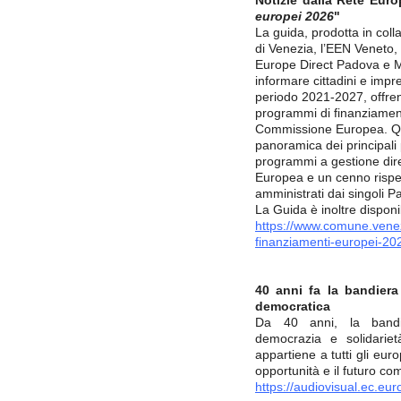
Notizie dalla Rete Europ
europei 2026
"
La guida, prodotta in co
di Venezia, l’EEN Veneto,
Europe Direct Padova e M
informare cittadini e imp
periodo 2021-2027, offren
programmi di finanziament
Commissione Europea. Qu
panoramica dei principali
programmi a gestione dire
Europea e un cenno rispett
amministrati dai singoli 
La Guida è inoltre disponi
https://www.comune.venezi
finanziamenti-europei-20
40 anni fa la bandiera 
democratica
Da 40 anni, la bandie
democrazia e solidariet
appartiene a tutti gli euro
opportunità e il futuro co
https://audiovisual.ec.eu