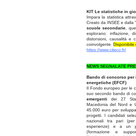
KIT Le statistiche in gi
Impara la statistica attra
Creato da INSEE e dalla "
scuole secondarie
, que
esplorano: inflazione, di
distorsioni, causalità e 
coinvolgente.
Disponibile
https://www.citeco.fr/
NEWS SEGNALATE PR
Bando di concorso per 
energetiche (EFCF)
Il Fondo europeo per le c
suo secondo bando di con
emergenti
dei 27 Stati
Macedonia del Nord e U
45.000 euro per sviluppa
progetti. I candidati sel
nazionali tra pari (per
esperienze) e a un p
(formazione e suppo