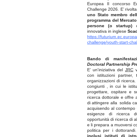
Europea Il concorso 
Challenge 2026. E’ rivolt
uno Stato membro dell
programma del Mercato
persone (o startup)
ch
innovativa in inglese
Scad
https://futurium.ec.europ
challenge/youth-start-cha
Bando di manifestaz
Doctoral Partnership P
E’ un'iniziativa del
JRC
v
con istituzioni partner, 
organizzazioni di ricerca.
congiunti , in cui le ist
progettare, ospitare e s
ricerca dottorale e offre 
di attingere alla solida c
acquisendo al contempo 
esigenze di ricerca du
opportunità di ricerca di a
e li prepara a muoversi co
politica per i dottorandi
inclusi istituti di is