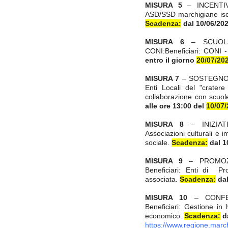
MISURA 5
– INCENTIVI
ASD/SSD marchigiane iscri
Scadenza:
dal 10/06/20
MISURA 6
– SCUOL
CONI:Beneficiari: CONI 
entro il giorno
20/07/20
MISURA 7
– SOSTEGNO 
Enti Locali del "cratere
collaborazione con scuo
alle ore 13:00 del
10/07/
MISURA 8
– INIZIATI
Associazioni culturali e
sociale.
Scadenza:
dal 1
MISURA 9
– PROMOZ
Beneficiari: Enti di P
associata.
Scadenza:
dal
MISURA 10
– CONFER
Beneficiari: Gestione in
economico.
Scadenza:
da
https://www.regione.marc