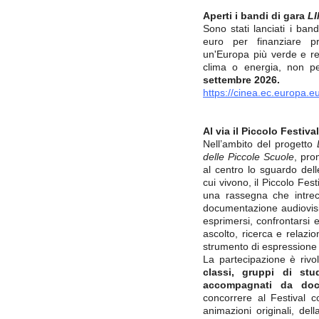
Aperti i bandi di gara
LI
Sono stati lanciati i ban
euro per finanziare pr
un'Europa più verde e res
clima o energia, non p
settembre 2026.
https://cinea.ec.europa.e
Al via il Piccolo Festival
Nell’ambito del progetto
delle Piccole Scuole
, pr
al centro lo sguardo dell
cui vivono, il Piccolo Fe
una rassegna che intrecc
documentazione audiovisiv
esprimersi, confrontarsi 
ascolto, ricerca e relazio
strumento di espressione p
La partecipazione è rivo
classi, gruppi di stu
accompagnati da doce
concorrere al Festival c
animazioni originali, del