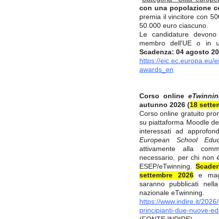
con una popolazione co
premia il vincitore con 50
50.000 euro ciascuno.
Le candidature devono r
membro dell'UE o in u
Scadenza: 04 agosto 2
https://eic.ec.europa.eu/e
awards_en
Corso online
eTwinnin
autunno 2026 (
18 sette
Corso online gratuito pro
su piattaforma Moodle de
interessati ad approfon
European School Educa
attivamente alla comm
necessario, per chi non è 
ESEP/eTwinning.
Scaden
settembre 2026
e maggi
saranno pubblicati nel
nazionale eTwinning.
https://www.indire.it/2026
principianti-due-nuove-ed