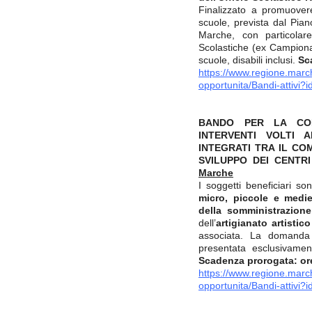
Finalizzato a promuovere
scuole, prevista dal Pian
Marche, con particolare
Scolastiche (ex Campionat
scuole, disabili inclusi.
Sc
https://www.regione.march
opportunita/Bandi-attivi?
BANDO PER LA CON
INTERVENTI VOLTI 
INTEGRATI TRA IL CO
SVILUPPO DEI CENTR
Marche
I soggetti beneficiari so
micro, piccole e medi
della somministrazione
dell’
artigianato artistico
associata. La domanda
presentata esclusivam
Scadenza prorogata: ore
https://www.regione.march
opportunita/Bandi-attivi?