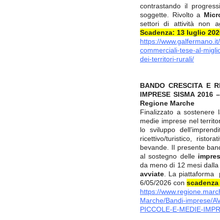
contrastando il progres
soggette. Rivolto a
Micr
settori di attività non 
Scadenza: 13 luglio 202
https://www.galfermano.it/
commerciali-tese-al-miglior
dei-territori-rurali/
BANDO CRESCITA E R
IMPRESE SISMA 2016 – U
Regione Marche
Finalizzato a sostenere l
medie imprese nel territ
lo sviluppo dell’imprendit
ricettivo/turistico, rist
bevande. Il presente bando
al sostegno delle
impres
da meno di 12 mesi dalla 
avviate
. La piattaforma 
6/05/2026 con
scadenza 
https://www.regione.march
Marche/Bandi-imprese/
PICCOLE-E-MEDIE-IMPR