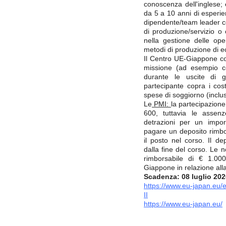
conoscenza dell'inglese; 
da 5 a 10 anni di esperie
dipendente/team leader co
di produzione/servizio o
nella gestione delle op
metodi di produzione di e
Il Centro UE-Giappone cop
missione (ad esempio co
durante le uscite di 
partecipante copra i cos
spese di soggiorno (incluso
Le
PMI:
la partecipazione
600, tuttavia le assen
detrazioni per un imp
pagare un deposito rimbo
il posto nel corso. Il d
dalla fine del corso. Le
rimborsabile di € 1.00
Giappone in relazione all
Scadenza: 08 luglio 202
https://www.eu-japan.eu/
II
https://www.eu-japan.eu/