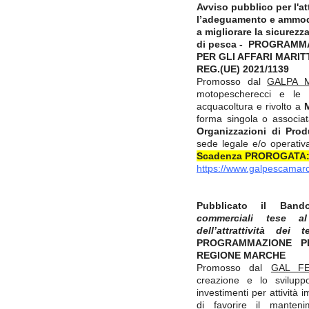
Avviso pubblico per l'at
l’adeguamento e ammod
a migliorare la sicurezza
di pesca - PROGRAM
PER GLI AFFARI MARIT
REG.(UE) 2021/1139
Promosso dal
GALPA 
motopescherecci e le i
acquacoltura e rivolto a
forma singola o associa
Organizzazioni di Prod
sede legale e/o operativa
Scadenza PROROGATA: 0
https://www.galpescamar
Pubblicato il Band
commerciali tese al
dell’attrattività dei 
PROGRAMMAZIONE PE
REGIONE MARCHE
Promosso dal
GAL F
creazione e lo sviluppo
investimenti per attività im
di favorire il mantenim