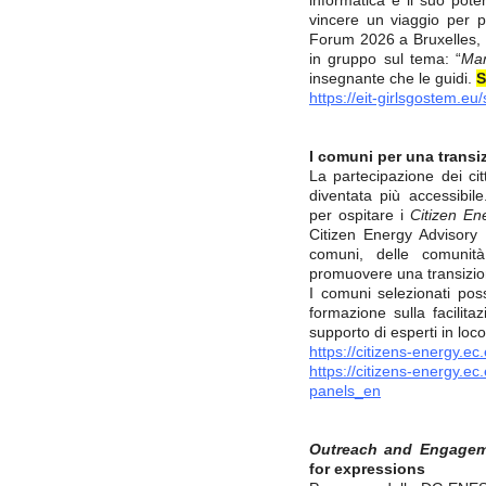
informatica e il suo poten
vincere un viaggio per 
Forum 2026 a Bruxelles, i
in gruppo sul tema: “
Man
insegnante che le guidi.
S
https://eit-girlsgostem.eu
I comuni per una transi
La partecipazione dei cit
diventata più accessibil
per ospitare i
Citizen En
Citizen Energy Advisory 
comuni, delle comunità
promuovere una transizion
I comuni selezionati pos
formazione sulla facilita
supporto di esperti in loc
https://citizens-energy.e
https://citizens-energy.e
panels_en
Outreach and Engagem
for expressions