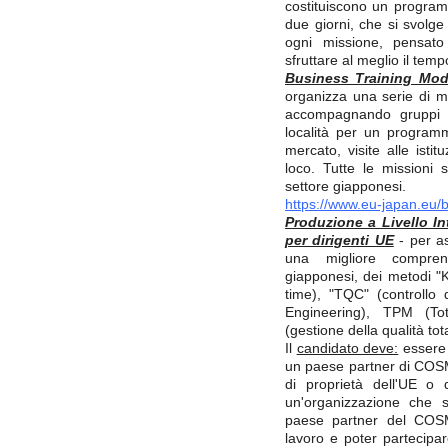
costituiscono un program
due giorni, che si svolge
ogni missione, pensato
sfruttare al meglio il tem
Business Training Mod
organizza una serie di mi
accompagnando gruppi 
località per un program
mercato, visite alle istit
loco. Tutte le missioni s
settore giapponesi.
https://www.eu-japan.eu/
Produzione a Livello I
per dirigenti UE
- per as
una migliore compren
giapponesi, dei metodi "K
time), "TQC" (controllo d
Engineering), TPM (To
(gestione della qualità tot
Il
candidato deve:
essere 
un paese partner di COSM
di proprietà dell'UE o
un'organizzazione che s
paese partner del COSM
lavoro e poter partecipa