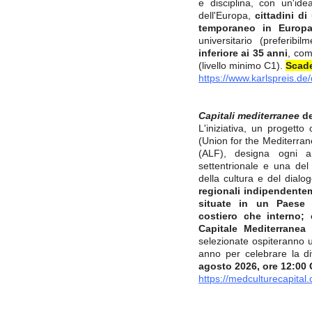
e disciplina, con un'ide
dell'Europa,
cittadini d
temporaneo
in Europ
universitario (preferib
inferiore ai 35 anni
, com
(livello minimo C1).
Scade
https://www.karlspreis.de
Capitali mediterranee
de
L'iniziativa, un progetto 
(Union for the Mediterran
(ALF), designa ogni a
settentrionale e una del
della cultura e del dial
regionali indipendentem
situate in un Paese d
costiero che interno;
Capitale Mediterranea
selezionate ospiteranno 
anno per celebrare la d
agosto 2026, ore 12:00 
https://medculturecapital.