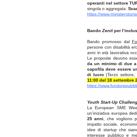
operanti nel settore T
singola o aggregata.
Scad
https://www.ministeroturi
Bando
Zenit
per l’inclu
Bando promosso dal
Fo
persone con disabilità e/o
anni in età lavorativa oc
Le proposte devono ess
da un minimo di due a 
capofila deve essere u
di lucro
(Terzo settore, 
11:00 del 18 settembre 
https://www.fondorepubblic
Youth Start-Up Challen
La European SME Week
un’iniziativa europea ded
25 anni
, che vogliono p
impatto sociale, economic
idee di startup che siano
interesse pubblico e med