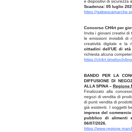
e dispositivi di sicurezza
Scadenza: 05 luglio 202
https://galpescamarche.e
Concorso CH4rt per giov
Invita i giovani creativi di
le emissioni invisibili di 
creatività digitale e la
cittadini dell’UE di e
richiesta alcuna compete
https://ch4rt.timeforch4ng
BANDO PER LA CONC
DIFFUSIONE DI NEGOZ
ALLA SPINA –
Regione 
Finalizzato alla concessi
negozi di vendita di prodo
di punti vendita di prodott
già esistenti. I soggetti 
imprese del commercio a
pubblico di alimenti 
06/07/2026
.
https://www.regione.march