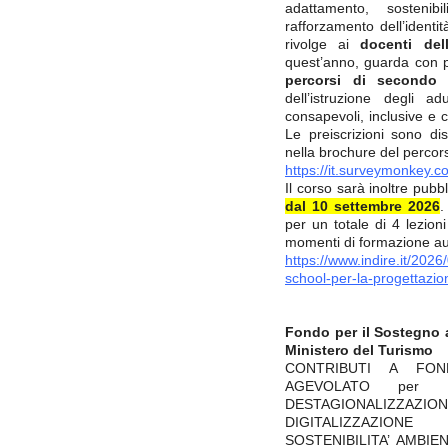
adattamento, sostenib
rafforzamento dell’identit
rivolge ai
docenti del
quest’anno, guarda con p
percorsi di secondo l
dell’istruzione degli a
consapevoli, inclusive e ca
Le preiscrizioni sono dis
nella brochure del percor
https://it.surveymonkey
Il corso sarà inoltre pubb
dal 10 settembre 2026
.
per un totale di 4 lezion
momenti di formazione au
https://www.indire.it/2026
school-per-la-progettazion
Fondo per il Sostegno a
Ministero del Turismo
CONTRIBUTI A FO
AGEVOLATO per S
DESTAGIONALIZZ
DIGITALIZZAZIONE
SOSTENIBILITA’ AMBIENT