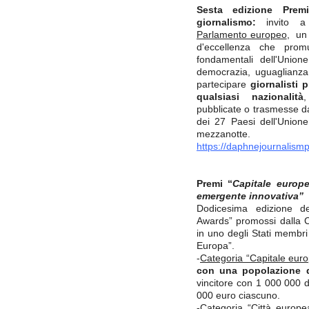
Sesta edizione Pre
giornalismo:
invito 
Parlamento europeo
, un
d'eccellenza che prom
fondamentali dell'Union
democrazia, uguaglianza, 
partecipare
giornalisti 
qualsiasi nazionalità
,
pubblicate o trasmesse d
dei 27 Paesi dell'Unio
mezzanotte.
https://daphnejournalismp
Premi “
Capitale europe
emergente innovativa”
Dodicesima edizione dei
Awards” promossi dalla Co
in uno degli Stati membri
Europa”.
-
Categoria “Capitale euro
con una popolazione d
vincitore con 1 000 000 d
000 euro ciascuno.
-
Categoria “Città europe