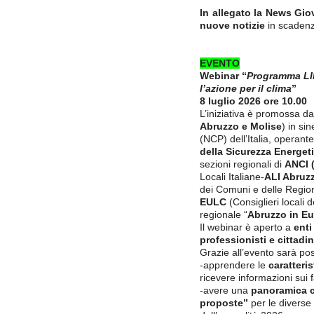
In allegato la News Gio
nuove notizie
in scadenz
EVENTO
Webinar “
Programma LIF
l’azione per il clima
”
8 luglio 2026 ore 10.00
L’iniziativa è promossa da
Abruzzo e Molise
) in sin
(NCP) dell’Italia, operant
della Sicurezza Energet
sezioni regionali di
ANCI 
Locali Italiane-
ALI Abruz
dei Comuni e delle Regio
EULC
(Consiglieri locali 
regionale “
Abruzzo in Eu
Il webinar è aperto a
enti
professionisti e cittadi
Grazie all’evento sarà pos
-apprendere le
caratteri
ricevere informazioni sui fa
-avere una
panoramica c
proposte”
per le diverse 