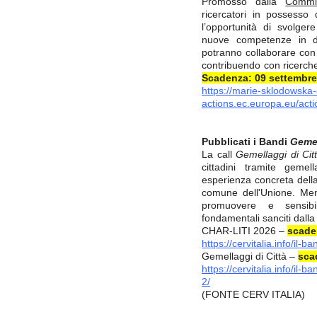
Promosso dalla
Commi
ricercatori in possesso 
l’opportunità di svolgere
nuove competenze in div
potranno collaborare con i 
contribuendo con ricerche 
Scadenza: 09 settembre
https://marie-sklodowska-
actions.ec.europa.eu/acti
Pubblicati i Bandi
Gemel
La call
Gemellaggi di Cit
cittadini tramite gem
esperienza concreta della
comune dell'Unione. Me
promuovere e sensibili
fondamentali sanciti dalla
CHAR-LITI 2026 –
scade
https://cervitalia.info/il-b
Gemellaggi di Città –
sca
https://cervitalia.info/il-
2/
(FONTE CERV ITALIA)