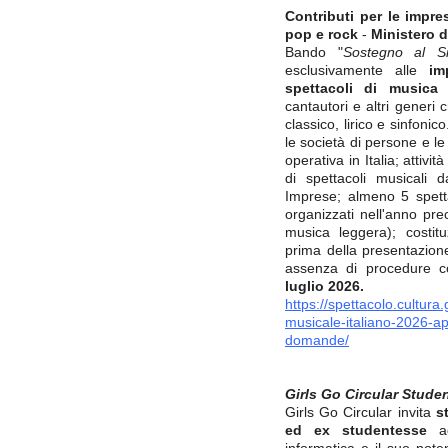
Contributi per le impr
pop e rock
-
Ministero d
Bando "
Sostegno al Si
esclusivamente alle
im
spettacoli di musica
cantautori e altri generi 
classico, lirico e sinfoni
le società di persone e le 
operativa in Italia; attiv
di spettacoli musicali d
Imprese; almeno 5 spett
organizzati nell'anno pr
musica leggera); costi
prima della presentazione
assenza di procedure c
luglio 2026.
https://spettacolo.cultura
musicale-italiano-2026-ap
domande/
Girls Go Circular Stude
Girls Go Circular invita
s
ed ex studentesse
ad