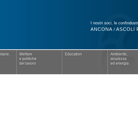
I nostri soci, le confindustr
ANCONA
ASCOLI 
/
tarie,
Welfare
Education
Ambiente,
e politiche
sicurezza
del lavoro
ed energia