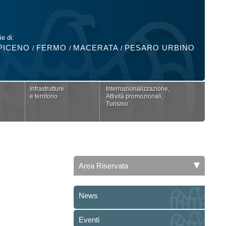
ie di:
PICENO
FERMO
MACERATA
PESARO URBINO
/
/
/
Infrastrutture
Internazionalizzazione,
e territorio
Attività promozionali,
Turismo
Area Riservata
News
Eventi