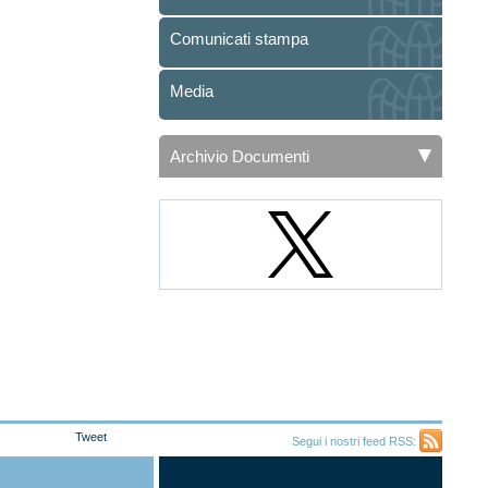
Comunicati stampa
Media
Archivio Documenti
Tweet
Segui i nostri feed RSS:
Feed
RSS