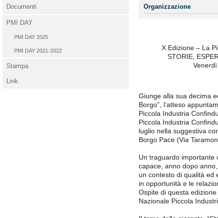
Documenti
Organizzazione
PMI DAY
PMI DAY 2025
X Edizione – La Pi
PMI DAY 2021-2022
STORIE, ESPER
Venerdì 
Stampa
Link
Giunge alla sua decima edi
Borgo”, l’atteso appunta
Piccola Industria Confind
Piccola Industria Confindu
luglio nella suggestiva cor
Borgo Pace (Via Taramone
Un traguardo importante ch
capace, anno dopo anno, di
un contesto di qualità ed 
in opportunità e le relazi
Ospite di questa edizion
Nazionale Piccola Industri