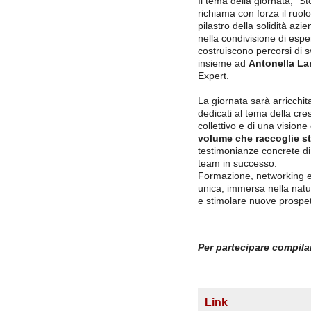
Il tema della giornata, “S
richiama con forza il ruol
pilastro della solidità azi
nella condivisione di esp
costruiscono percorsi di s
insieme ad
Antonella La
Expert.
La giornata sarà arricchit
dedicati al tema della cre
collettivo e di una visione
volume che raccoglie st
testimonianze concrete di 
team in successo.
Formazione, networking e 
unica, immersa nella natur
e stimolare nuove prospett
Per partecipare compila
Link