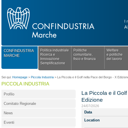
I 
A
Politica industriale
Politiche
Welfare
CONFINDUSTRIA
Ricerca e
comunitarie,
e politiche
MARCHE
Innovazione
fisco e finanza
del lavoro
Semplificazione
Sei qui:
Homepage
>
Piccola Industria
>
La Piccola e il Golf nella Pace del Borgo - X Edizion
PICCOLA INDUSTRIA
La Piccola e il Gol
Profilo
Edizione
Comitato Regionale
24/07/2026
Data
News
Location
Eventi