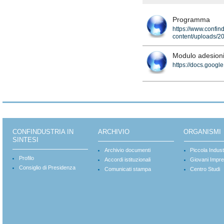
Programma
https://www.confind
content/uploads/2
Modulo adesion
https://docs.goo
CONFINDUSTRIA IN
ARCHIVIO
ORGANISMI
SINTESI
Archivio documenti
Piccola Indust
Profilo
Accordi istituzionali
Giovani Impre
Consiglio di Presidenza
Comunicati stampa
Centro Studi