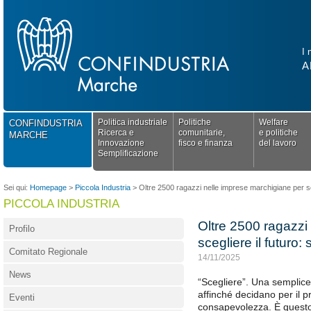
I 
A
Politica industriale
Politiche
Welfare
CONFINDUSTRIA
Ricerca e
comunitarie,
e politiche
MARCHE
Innovazione
fisco e finanza
del lavoro
Semplificazione
Sei qui:
Homepage
>
Piccola Industria
>
Oltre 2500 ragazzi nelle imprese marchigiane per sc
PICCOLA INDUSTRIA
Oltre 2500 ragazzi
Profilo
scegliere il futuro
Comitato Regionale
14/11/2025
News
“Scegliere”. Una semplice p
affinché decidano per il p
Eventi
consapevolezza. È questo 