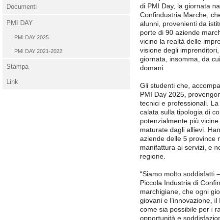
di PMI Day, la giornata n
Documenti
Confindustria Marche, che
PMI DAY
alunni, provenienti da istit
porte di 90 aziende marc
PMI DAY 2025
vicino la realtà delle imp
visione degli imprenditori
PMI DAY 2021-2022
giornata, insomma, da cui 
Stampa
domani.
Link
Gli studenti che, accompa
PMI Day 2025, provengono da 
tecnici e professionali. La
calata sulla tipologia di c
potenzialmente più vicine
maturate dagli allievi. Ha
aziende delle 5 province m
manifattura ai servizi, e ne
regione.
“Siamo molto soddisfatti 
Piccola Industria di Conf
marchigiane, che ogni gior
giovani e l’innovazione, i
come sia possibile per i ra
opportunità e soddisfazio