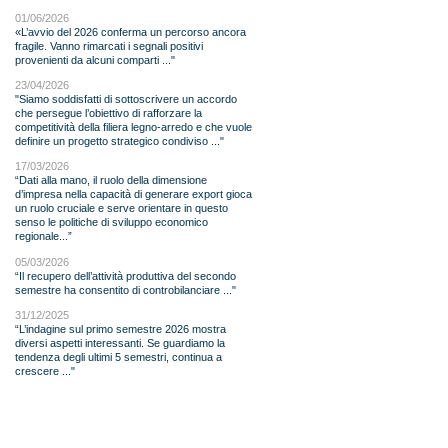
01/06/2026
«L’avvio del 2026 conferma un percorso ancora
fragile. Vanno rimarcati i segnali positivi
provenienti da alcuni comparti ..."
23/04/2026
"Siamo soddisfatti di sottoscrivere un accordo
che persegue l’obiettivo di rafforzare la
competitività della filiera legno-arredo e che vuole
definire un progetto strategico condiviso ..."
17/03/2026
“Dati alla mano, il ruolo della dimensione
d’impresa nella capacità di generare export gioca
un ruolo cruciale e serve orientare in questo
senso le politiche di sviluppo economico
regionale...”
05/03/2026
“Il recupero dell’attività produttiva del secondo
semestre ha consentito di controbilanciare ..."
31/12/2025
“L’indagine sul primo semestre 2026 mostra
diversi aspetti interessanti. Se guardiamo la
tendenza degli ultimi 5 semestri, continua a
crescere ..."