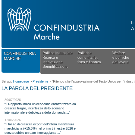
I 
A
Politica industriale
Politiche
Welfare
CONFINDUSTRIA
Ricerca e
comunitarie,
e politiche
MARCHE
Innovazione
fisco e finanza
del lavoro
Semplificazione
Sei qui:
Homepage
>
Presidente
>
“Ritengo che l’approvazione del Testo Unico per l’industria
LA PAROLA DEL PRESIDENTE
30/07/2026
“Il Rapporto indica un’economia caratterizzata da
crescita fragile, incertezza dello scenario
internazionale e debolezza della domanda ..."
12/06/2026
“Il tasso di crescita export dell'intera manifattura
marchigiana (+15,5%) nel primo trimestre 2026 è
senza dubbio un dato incoraggiante ..."