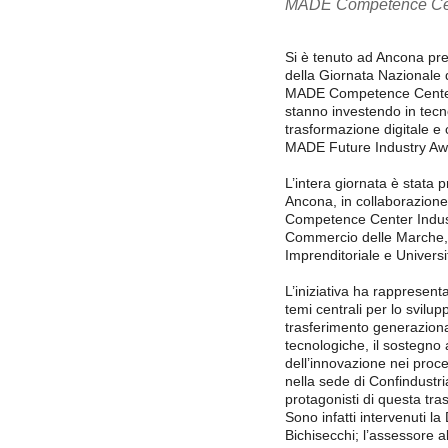
MADE Competence Cent
Si è tenuto ad Ancona pre
della Giornata Nazionale 
MADE Competence Center I
stanno investendo in tecnol
trasformazione digitale e
MADE Future Industry Aw
L’intera giornata è stata 
Ancona, in collaborazion
Competence Center Indust
Commercio delle Marche, 
Imprenditoriale e Universi
L’iniziativa ha rappresen
temi centrali per lo svilup
trasferimento generaziona
tecnologiche, il sostegno ai
dell’innovazione nei proce
nella sede di Confindustria
protagonisti di questa tra
Sono infatti intervenuti l
Bichisecchi; l’assessore 