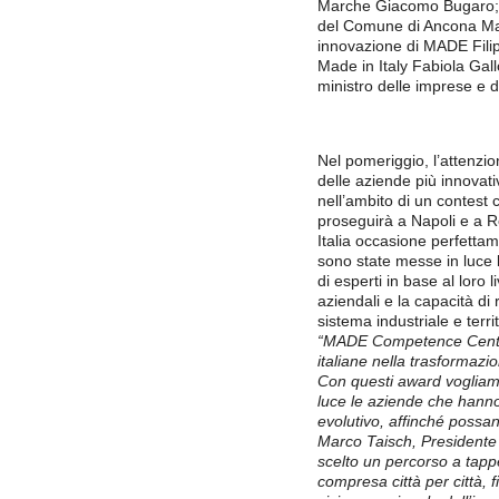
Marche Giacomo Bugaro; l
del Comune di Ancona Marc
innovazione di MADE Filip
Made in Italy Fabiola Gallo
ministro delle imprese e d
Nel pomeriggio, l’attenzio
delle aziende più innova
nell’ambito di un contest 
proseguirà a Napoli e a 
Italia occasione perfettam
sono state messe in luce l
di esperti in base al loro 
aziendali e la capacità di 
sistema industriale e territ
“MADE Competence Center
italiane nella trasformazio
Con questi award vogliamo
luce le aziende che hann
evolutivo, affinché possano
Marco Taisch, President
scelto un percorso a tappe
compresa città per città, f