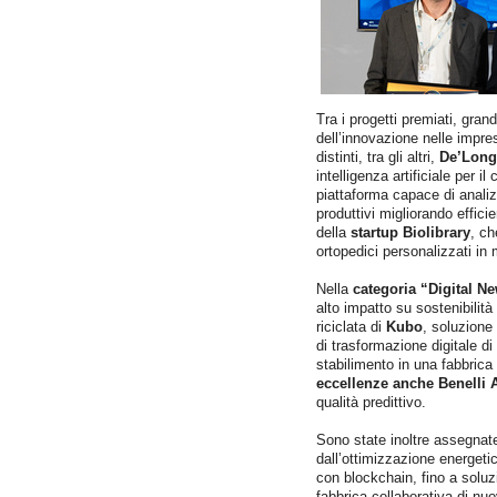
Tra i progetti premiati, gran
dell’innovazione nelle impre
distinti, tra gli altri,
De’Long
intelligenza artificiale per il
piattaforma capace di analiz
produttivi migliorando effici
della
startup Biolibrary
, ch
ortopedici personalizzati in
Nella
categoria “Digital 
alto impatto su sostenibilità 
riciclata di
Kubo
, soluzione
di trasformazione digitale di
stabilimento in una fabbrica
eccellenze anche Benelli 
qualità predittivo.
Sono state inoltre assegnat
dall’ottimizzazione energeti
con blockchain, fino a soluz
fabbrica collaborativa di nu