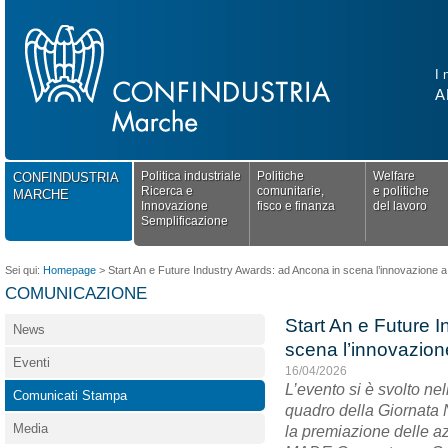
I 
A
Politica industriale
Politiche
Welfare
CONFINDUSTRIA
Ricerca e
comunitarie,
e politiche
MARCHE
Innovazione
fisco e finanza
del lavoro
Semplificazione
Sei qui:
Homepage
>
Start An e Future Industry Awards: ad Ancona in scena l’innovazione a 
COMUNICAZIONE
Start An e Future 
News
scena l’innovazion
Eventi
16/04/2026
L’evento si è svolto ne
Comunicati Stampa
quadro della Giornata N
Media
la premiazione delle az