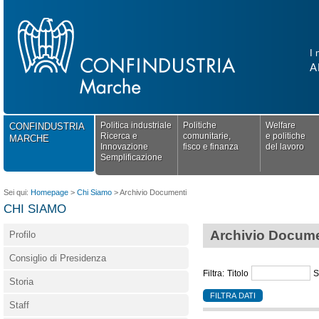
I 
A
Politica industriale
Politiche
Welfare
CONFINDUSTRIA
Ricerca e
comunitarie,
e politiche
MARCHE
Innovazione
fisco e finanza
del lavoro
Semplificazione
Sei qui:
Homepage
>
Chi Siamo
>
Archivio Documenti
CHI SIAMO
Archivio Docume
Profilo
Consiglio di Presidenza
Filtra:
Titolo
S
Storia
Staff