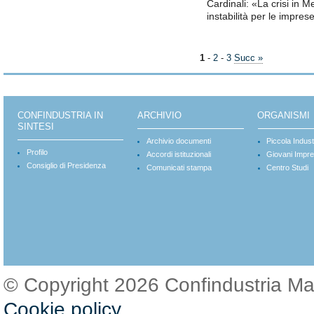
Cardinali: «La crisi in M
instabilità per le impres
1
-
2
-
3
Succ »
CONFINDUSTRIA IN
ARCHIVIO
ORGANISMI
SINTESI
Archivio documenti
Piccola Indust
Profilo
Accordi istituzionali
Giovani Impre
Consiglio di Presidenza
Comunicati stampa
Centro Studi
© Copyright 2026 Confindustria M
Cookie policy