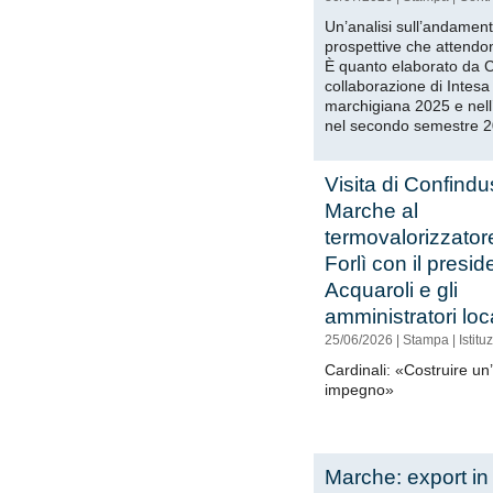
Un’analisi sull’andament
prospettive che attendon
È quanto elaborato da C
collaborazione di Intes
marchigiana 2025 e nell’
nel secondo semestre 
Visita di Confindu
Marche al
termovalorizzator
Forlì con il presid
Acquaroli e gli
amministratori loca
25/06/2026
|
Stampa
|
Istitu
Cardinali: «Costruire u
impegno»
Marche: export in 