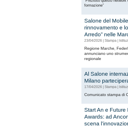
“Prezioso questo network 
formazione”
Salone del Mobile,
rinnovamento e lo 
Arredo” nelle Mar
23/04/2026
|
Stampa
|
Istitu
Regione Marche, Federl
annunciano uno strumento
regionale
Al Salone interna
Milano partecipe
17/04/2026
|
Stampa
|
Istitu
Comunicato stampa di C
Start An e Future 
Awards: ad Ancon
scena l’innovazio