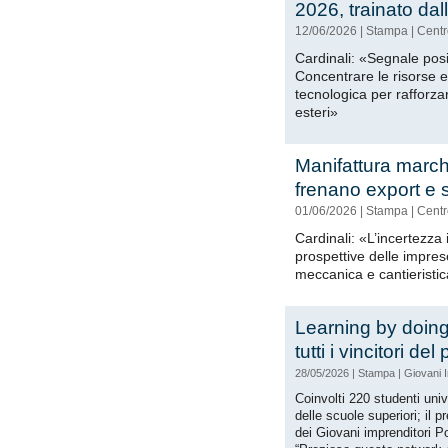
2026, trainato dal
12/06/2026
|
Stampa
|
Centr
Cardinali: «Segnale posi
Concentrare le risorse e
tecnologica per rafforzar
esteri»
Manifattura march
frenano export e
01/06/2026
|
Stampa
|
Centr
Cardinali: «L’incertezza
prospettive delle impres
meccanica e cantieristi
Learning by doin
tutti i vincitori del
28/05/2026
|
Stampa
|
Giovani I
Coinvolti 220 studenti univ
delle scuole superiori; il p
dei Giovani imprenditori Pol