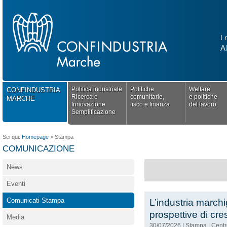
I 
A
Politica industriale
Politiche
Welfare
CONFINDUSTRIA
Ricerca e
comunitarie,
e politiche
MARCHE
Innovazione
fisco e finanza
del lavoro
Semplificazione
Sei qui:
Homepage
>
Stampa
COMUNICAZIONE
News
Eventi
Comunicati Stampa
L’industria marchi
prospettive di cre
Media
30/07/2026
|
Stampa
|
Centr