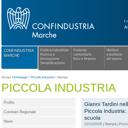
I 
A
Politica industriale
Politiche
Welfare
CONFINDUSTRIA
Ricerca e
comunitarie,
e politiche
MARCHE
Innovazione
fisco e finanza
del lavoro
Semplificazione
Sei qui:
Homepage
>
Piccola Industria
>
Stampa
PICCOLA INDUSTRIA
Profilo
Gianni Tardini nel
Piccola Industria:
Comitato Regionale
scuola
News
22/12/2025
|
Stampa
|
Picco