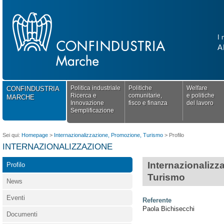
I 
A
Politica industriale
Politiche
Welfare
CONFINDUSTRIA
Ricerca e
comunitarie,
e politiche
MARCHE
Innovazione
fisco e finanza
del lavoro
Semplificazione
Sei qui:
Homepage
>
Internazionalizzazione, Promozione, Turismo
>
Profilo
INTERNAZIONALIZZAZIONE
Internazionalizza
Profilo
Turismo
News
Eventi
Referente
Paola Bichisecchi
Documenti