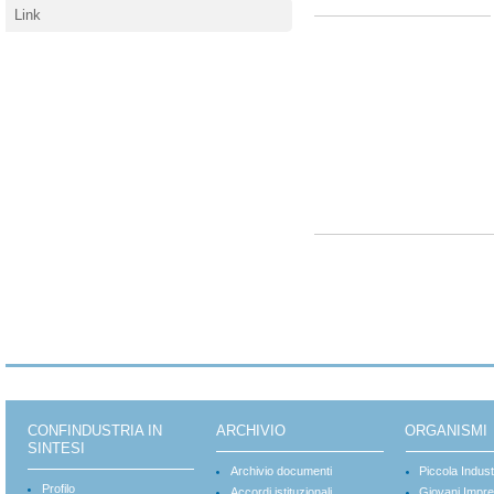
Link
CONFINDUSTRIA IN
ARCHIVIO
ORGANISMI
SINTESI
Archivio documenti
Piccola Indust
Profilo
Accordi istituzionali
Giovani Impre