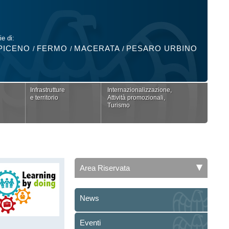
ie di:
PICENO
FERMO
MACERATA
PESARO URBINO
/
/
/
Infrastrutture
Internazionalizzazione,
e territorio
Attività promozionali,
Turismo
Area Riservata
News
Eventi