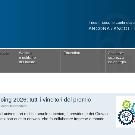
I nostri soci, le confindustr
ANCONA
ASCOLI 
/
tarie,
Welfare
Education
Ambiente,
e politiche
sicurezza
del lavoro
ed energia
ing 2026: tutti i vincitori del premio
iovani Imprenditori
i universitari e delle scuole superiori; il presidente dei Giovani
 “Prezioso questo network che fa collaborare imprese e mondo