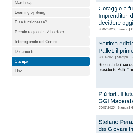
MarcheUp
Coraggio e fu
Learning by doing
Imprenditori 
decidere oggi
E se funzionasse?
28/02/2026
|
Stampa
|
G
Premio regionale - Albo d'oro
Interregionale del Centro
Settima edizi
Pallet, il prim
Documenti
28/11/2025
|
Stampa
|
G
Stampa
Si conclude il conco
presidente Polli: “Im
Link
Più forti. Il 
GGI Macerat
05/07/2025
|
Stampa
|
G
Stefano Peraz
dei Giovani I