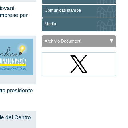
iovani
Comunicati stampa
 imprese per
Media
Archivio Documenti
etto presidente
le del Centro