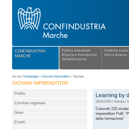
Politica industriale
Politiche comuni
CONFINDUSTRIA
Ricerca e Innovazione
fisco e finanza
MARCHE
Semplificazione
Sei qui:
Homepage
>
Giovani Imprenditori
>
Stampa
GIOVANI IMPRENDITORI
Profilo
Learning by do
28/05/2026
|
Stampa
|
G
Comitato regionale
Coinvolti 220 student
News
imprenditori Polli:
della formazione”
Eventi