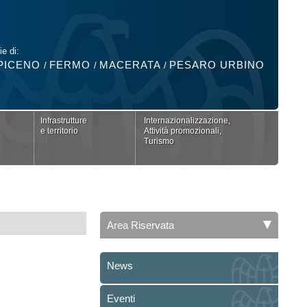
ie di:
PICENO
FERMO
MACERATA
PESARO URBINO
/
/
/
Infrastrutture
Internazionalizzazione,
e territorio
Attività promozionali,
Turismo
Area Riservata
News
Eventi