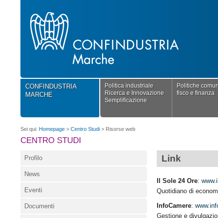
Politica industriale
Politiche comuni
CONFINDUSTRIA
Ricerca e Innovazione
fisco e finanza
MARCHE
Semplificazione
Sei qui:
Homepage
>
Centro Studi
>
Risorse web
CENTRO STUDI
Link
Profilo
News
Il Sole 24 Ore
:
www.i
Eventi
Quotidiano di econom
InfoCamere
:
www.inf
Documenti
Gestione e divulgazio