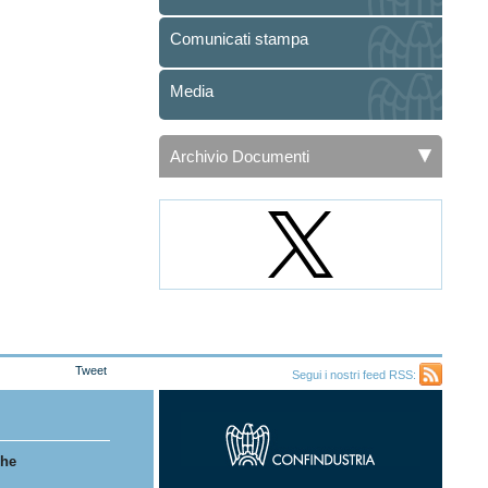
Comunicati stampa
Media
Archivio Documenti
Tweet
Segui i nostri feed RSS:
Feed
RSS
che