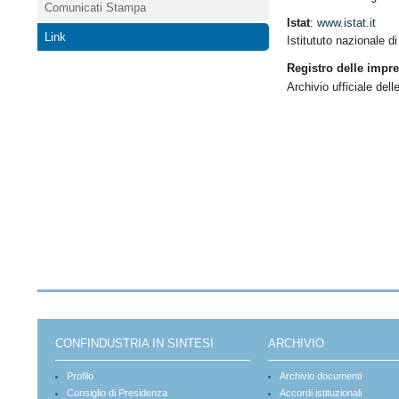
Comunicati Stampa
Istat
:
www.istat.it
Link
Istitututo nazionale di
Registro delle impr
Archivio ufficiale de
CONFINDUSTRIA IN SINTESI
ARCHIVIO
Profilo
Archivio documenti
Consiglio di Presidenza
Accordi istituzionali