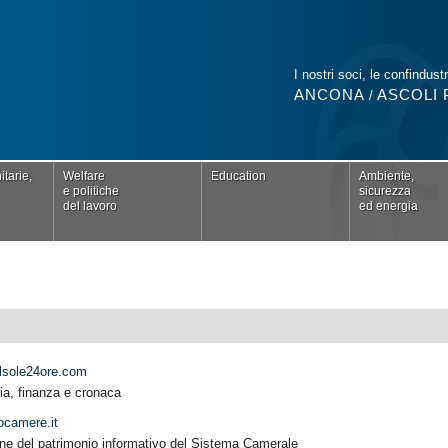
I nostri soci, le confindustr
ANCONA
ASCOLI 
/
tarie,
Welfare
Education
Ambiente,
e politiche
sicurezza
del lavoro
ed energia
lsole24ore.com
ia, finanza e cronaca
ocamere.it
ne del patrimonio informativo del Sistema Camerale