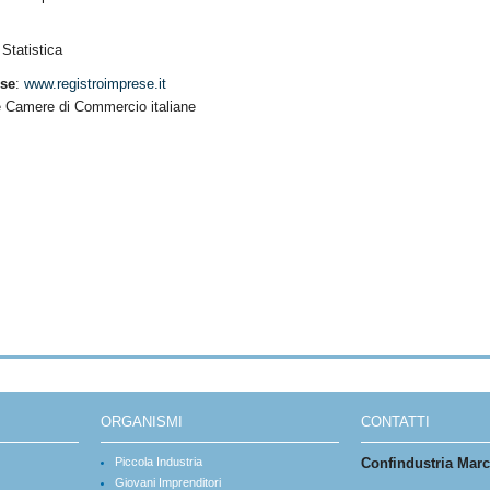
 Statistica
ese
:
www.registroimprese.it
lle Camere di Commercio italiane
ORGANISMI
CONTATTI
Piccola Industria
Confindustria Mar
Giovani Imprenditori