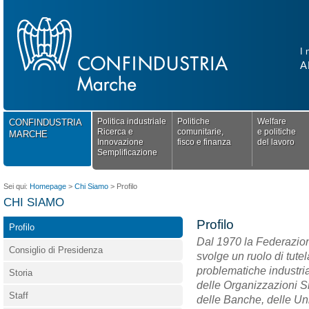
I 
A
Politica industriale
Politiche
Welfare
CONFINDUSTRIA
Ricerca e
comunitarie,
e politiche
MARCHE
Innovazione
fisco e finanza
del lavoro
Semplificazione
Sei qui:
Homepage
>
Chi Siamo
>
Profilo
CHI SIAMO
Profilo
Profilo
Dal 1970 la Federazion
Consiglio di Presidenza
svolge un ruolo di tute
problematiche industria
Storia
delle Organizzazioni S
Staff
delle Banche, delle Uni