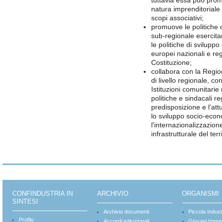
natura imprenditoriale 
scopi associativi;
promuove le politiche 
sub-regionale esercitan
le politiche di svilupp
europei nazionali e regi
Costituzione;
collabora con la Regio
di livello regionale, co
Istituzioni comunitarie
politiche e sindacali re
predisposizione e l’att
lo sviluppo socio-econo
l'internazionalizzazion
infrastrutturale del ter
CONFINDUSTRIA IN
ARCHIVIO
ORGANISMI
SINTESI
Archivio documenti
Piccola Indust
Profilo
Accordi istituzionali
Giovani Impre