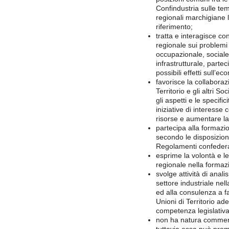
Confindustria sulle te
regionali marchigiane l’
riferimento;
tratta e interagisce con
regionale sui problemi 
occupazionale, sociale,
infrastrutturale, parte
possibili effetti sull’ec
favorisce la collaboraz
Territorio e gli altri So
gli aspetti e le specifi
iniziative di interesse
risorse e aumentare la
partecipa alla formazio
secondo le disposizion
Regolamenti confedera
esprime la volontà e le
regionale nella formazi
svolge attività di anali
settore industriale nel
ed alla consulenza a f
Unioni di Territorio ade
competenza legislativa
non ha natura commerc
tuttavia essa può prom