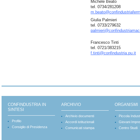
Michele Beato
tel. 0734/281208
m.beato@confindustriaferm
Giulia Palmieri
tel. 0733/279632
palmieri@confindustriamace
Francesco Tinti
tel. 0721/383215
f.tinti@confindustria.pu.it
CONFINDUSTRIA IN
ARCHIVIO
ORGANISMI
SINTESI
Archivio documenti
Piccola Indust
Profilo
Accordi istituzionali
Giovani Impre
Consiglio di Presidenza
Comunicati stampa
Centro Studi