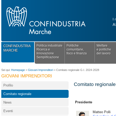
I 
A
Politica industriale
Politiche
Welfare
CONFINDUSTRIA
Ricerca e
comunitarie,
e politiche
MARCHE
Innovazione
fisco e finanza
del lavoro
Semplificazione
Sei qui:
Homepage
>
Giovani Imprenditori
>
Comitato regionale G.I. 2024-2028
GIOVANI IMPRENDITORI
Comitato regionale
Profilo
Comitato regionale
Presidente
News
Eventi
Matteo Polli