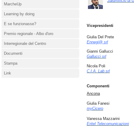
Salumificio di 
MarcheUp
Learning by doing
E se funzionasse?
Vicepresidenti
Premio regionale - Albo d'oro
Giulia Del Prete
Ennegi@ srl
Interregionale del Centro
Gianni Gallucci
Documenti
Gallucci srl
Stampa
Nicola Poli
C.I.A. Lab srl
Link
Componenti
Ancona
Giulia Fanesi
myCicero
Vanessa Mazzarini
Eritel Telecomunicazioni