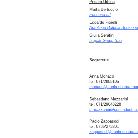
Pesaro Urbino
Marta Bertuccioli
Ecocasa srl
Edoardo Fiorelli
Autolinee Baldelli Boezio sr
Giulia Serafini
Isopak Group Spa
Segreterie
Anna Monaco
tel. 071/2855105
monaco@confindustria.mar
Sebastiano Mazzarini
tel. 071/29048228
s.mazzarini@confindustria.
Paolo Zappasodi
tel. 0736/273201
zappasodi@confindustria.ap