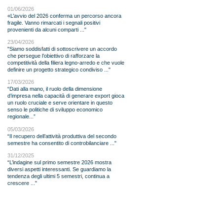
01/06/2026
«L’avvio del 2026 conferma un percorso ancora
fragile. Vanno rimarcati i segnali positivi
provenienti da alcuni comparti ..."
23/04/2026
"Siamo soddisfatti di sottoscrivere un accordo
che persegue l’obiettivo di rafforzare la
competitività della filiera legno-arredo e che vuole
definire un progetto strategico condiviso ..."
17/03/2026
“Dati alla mano, il ruolo della dimensione
d’impresa nella capacità di generare export gioca
un ruolo cruciale e serve orientare in questo
senso le politiche di sviluppo economico
regionale...”
05/03/2026
“Il recupero dell’attività produttiva del secondo
semestre ha consentito di controbilanciare ..."
31/12/2025
“L’indagine sul primo semestre 2026 mostra
diversi aspetti interessanti. Se guardiamo la
tendenza degli ultimi 5 semestri, continua a
crescere ..."