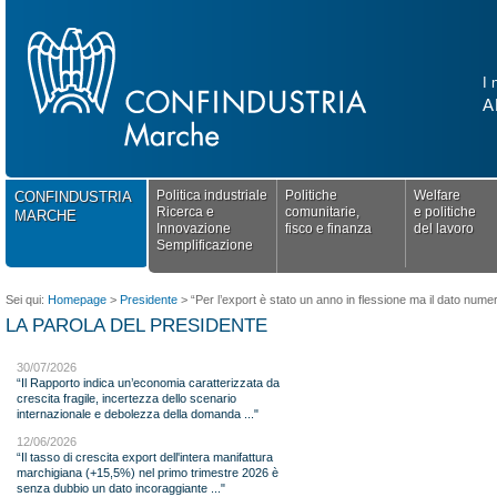
I 
A
Politica industriale
Politiche
Welfare
CONFINDUSTRIA
Ricerca e
comunitarie,
e politiche
MARCHE
Innovazione
fisco e finanza
del lavoro
Semplificazione
Sei qui:
Homepage
>
Presidente
>
“Per l’export è stato un anno in flessione ma il dato numeri
LA PAROLA DEL PRESIDENTE
30/07/2026
“Il Rapporto indica un’economia caratterizzata da
crescita fragile, incertezza dello scenario
internazionale e debolezza della domanda ..."
12/06/2026
“Il tasso di crescita export dell'intera manifattura
marchigiana (+15,5%) nel primo trimestre 2026 è
senza dubbio un dato incoraggiante ..."