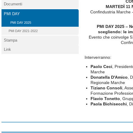
CO
Documenti
MARTEDÌ 11 
Confindustria Marche -
PMI DAY
PMI DAY 2025
PMI DAY 2025 – Ne
PMI DAY 2021-2022
scegliendo: le im
Evento che coinvolge 53 
Stampa
Confin
Link
Interverranno:
Paolo Ceci
, President
Marche
Donatella D'Amico
, 
Regionale Marche
Tiziano Consoli
, Ass
Formazione Professio
Flavio Tonetto
, Grup
Paola Bichisecchi
, D