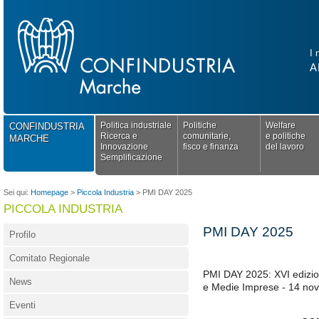
I 
A
Politica industriale
Politiche
Welfare
CONFINDUSTRIA
Ricerca e
comunitarie,
e politiche
MARCHE
Innovazione
fisco e finanza
del lavoro
Semplificazione
Sei qui:
Homepage
>
Piccola Industria
>
PMI DAY 2025
PICCOLA INDUSTRIA
PMI DAY 2025
Profilo
Comitato Regionale
PMI DAY 2025: XVI edizion
News
e Medie Imprese - 14 no
Eventi