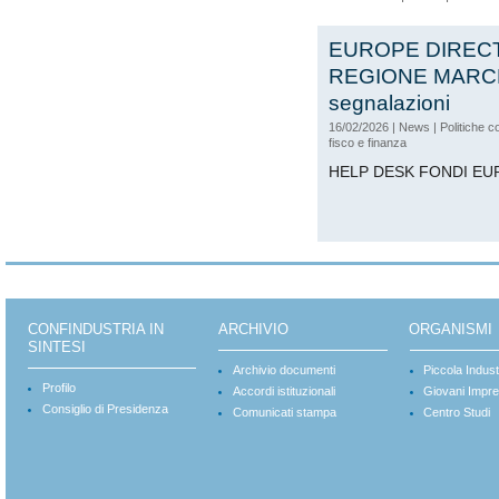
EUROPE DIREC
REGIONE MARC
segnalazioni
16/02/2026
|
News
|
Politiche c
fisco e finanza
HELP DESK FONDI EU
CONFINDUSTRIA IN
ARCHIVIO
ORGANISMI
SINTESI
Archivio documenti
Piccola Indust
Profilo
Accordi istituzionali
Giovani Impre
Consiglio di Presidenza
Comunicati stampa
Centro Studi