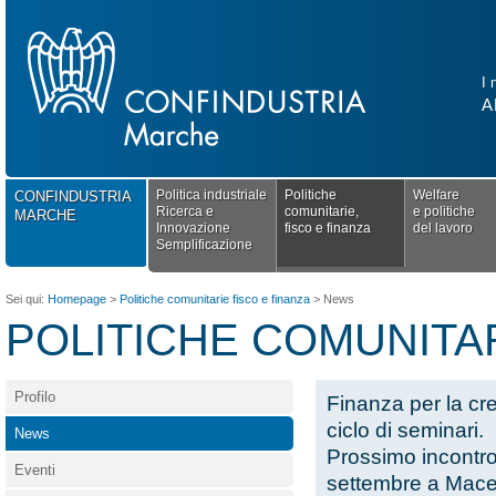
I 
A
Politica industriale
Politiche
Welfare
CONFINDUSTRIA
Ricerca e
comunitarie,
e politiche
MARCHE
Innovazione
fisco e finanza
del lavoro
Semplificazione
Sei qui:
Homepage
>
Politiche comunitarie fisco e finanza
>
News
POLITICHE COMUNITAR
Profilo
Finanza per la cre
ciclo di seminari.
News
Prossimo incontro 
Eventi
settembre a Mace