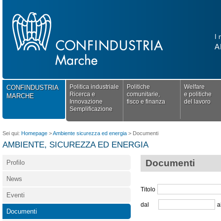
I 
A
Politica industriale
Politiche
Welfare
CONFINDUSTRIA
Ricerca e
comunitarie,
e politiche
MARCHE
Innovazione
fisco e finanza
del lavoro
Semplificazione
Sei qui:
Homepage
>
Ambiente sicurezza ed energia
>
Documenti
AMBIENTE, SICUREZZA ED ENERGIA
Documenti
Profilo
News
Titolo
Eventi
dal
a
Documenti