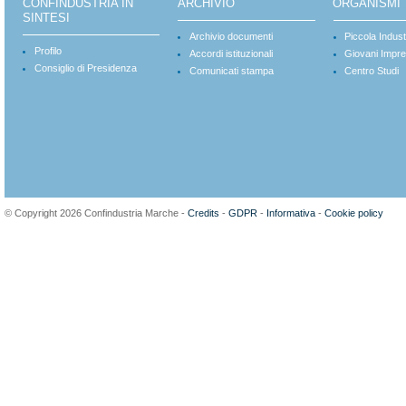
CONFINDUSTRIA IN
ARCHIVIO
ORGANISMI
SINTESI
Archivio documenti
Piccola Indust
Profilo
Accordi istituzionali
Giovani Impre
Consiglio di Presidenza
Comunicati stampa
Centro Studi
© Copyright 2026 Confindustria Marche -
Credits
-
GDPR
-
Informativa
-
Cookie policy