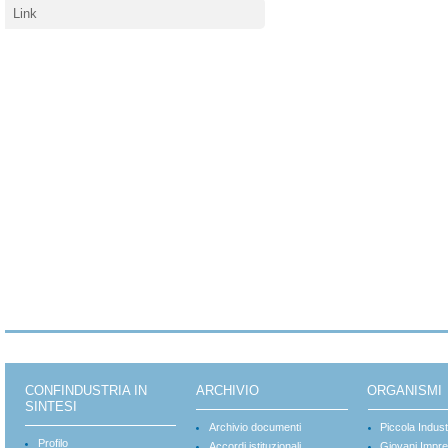
Link
CONFINDUSTRIA IN
ARCHIVIO
ORGANISMI
SINTESI
Archivio documenti
Piccola Indust
Profilo
Accordi istituzionali
Giovani Impre