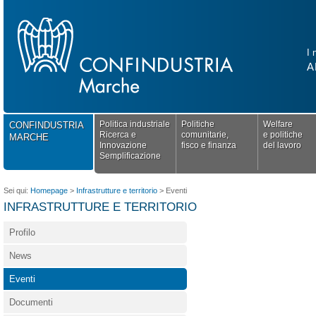
I 
A
Politica industriale
Politiche
Welfare
CONFINDUSTRIA
Ricerca e
comunitarie,
e politiche
MARCHE
Innovazione
fisco e finanza
del lavoro
Semplificazione
Sei qui:
Homepage
>
Infrastrutture e territorio
>
Eventi
INFRASTRUTTURE E TERRITORIO
Profilo
News
Eventi
Documenti