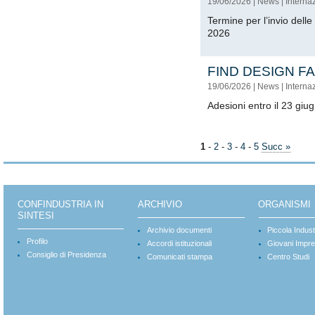
19/06/2026
|
News
|
Interna
Termine per l’invio dell
2026
FIND DESIGN FA
19/06/2026
|
News
|
Interna
Adesioni entro il 23 giu
1
-
2
-
3
-
4
-
5
Succ »
CONFINDUSTRIA IN
ARCHIVIO
ORGANISMI
SINTESI
Archivio documenti
Piccola Indust
Profilo
Accordi istituzionali
Giovani Impre
Consiglio di Presidenza
Comunicati stampa
Centro Studi