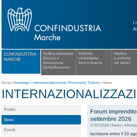
I 
A
Politica industriale
Politiche
Welfare
CONFINDUSTRIA
Ricerca e
comunitarie,
e politiche
MARCHE
Innovazione
fisco e finanza
del lavoro
Semplificazione
Sei qui:
Homepage
>
Internazionalizzazione, Promozione, Turismo
>
News
INTERNAZIONALIZZAZ
Profilo
Forum Imprenditoria
settembre 2026
News
27/07/2026
|
News
|
Interna
Eventi
Iscrizione entro il 10 a