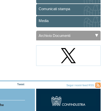
Comunicati stampa
Media
Archivio Documenti
Tweet
Segui i nostri feed RSS:
Feed
RSS
che