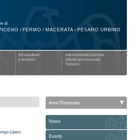
ie di:
PICENO
FERMO
MACERATA
PESARO URBINO
/
/
/
Infrastrutture
Internazionalizzazione,
e territorio
Attività promozionali,
Turismo
Area Riservata
News
empo-Libero
Eventi