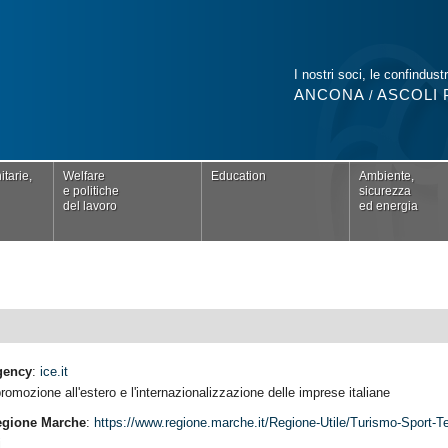
I nostri soci, le confindustr
ANCONA
ASCOLI 
/
tarie,
Welfare
Education
Ambiente,
e politiche
sicurezza
del lavoro
ed energia
Agency
:
ice.it
romozione all'estero e l'internazionalizzazione delle imprese italiane
egione Marche
:
https://www.regione.marche.it/Regione-Utile/Turismo-Sport-T
i