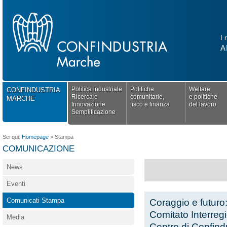
I 
A
Politica industriale
Politiche
Welfare
CONFINDUSTRIA
Ricerca e
comunitarie,
e politiche
MARCHE
Innovazione
fisco e finanza
del lavoro
Semplificazione
Sei qui:
Homepage
>
Stampa
COMUNICAZIONE
News
Eventi
Comunicati Stampa
Coraggio e futuro:
Comitato Interregi
Media
Centro di Confind