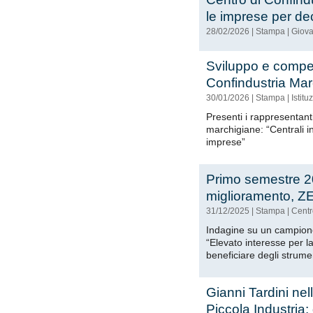
le imprese per dec
28/02/2026
|
Stampa
|
Giova
Sviluppo e competi
Confindustria Ma
30/01/2026
|
Stampa
|
Istitu
Presenti i rappresentanti 
marchigiane: “Centrali in
imprese”
Primo semestre 20
miglioramento, ZES 
31/12/2025
|
Stampa
|
Centr
Indagine su un campione 
“Elevato interesse per 
beneficiare degli strumen
Gianni Tardini nel
Piccola Industria: