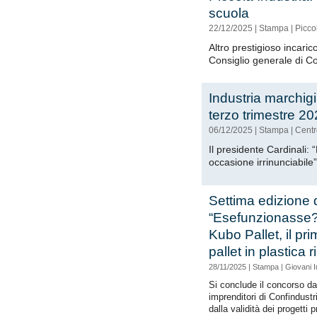
scuola
22/12/2025
|
Stampa
|
Picco
Altro prestigioso incari
Consiglio generale di Co
Industria marchigi
terzo trimestre 2
06/12/2025
|
Stampa
|
Centr
Il presidente Cardinali: 
occasione irrinunciabile”
Settima edizione 
“Esefunzionasse?
Kubo Pallet, il pr
pallet in plastica r
28/11/2025
|
Stampa
|
Giovani I
Si conclude il concorso da
imprenditori di Confindustr
dalla validità dei progetti p