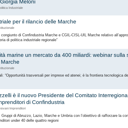
 Giorgia Meloni
olitica Industriale
triale per il rilancio delle Marche
stituzionale
ongiunto di Confindustria Marche e CGIL-CISL-UIL Marche relativo all’appro
ria di politica industriale regionale”
ità marine un mercato da 400 miliardi: webinar sulla
a Marche
stituzionale
ali: “Opportunità trasversali per imprese ed atenei; è la frontiera tecnologica d
zelli è il nuovo Presidente del Comitato Interregiona
mprenditori di Confindustria
iovani Imprenditori
 i Gruppi di Abruzzo, Lazio, Marche e Umbria con l’obiettivo di rafforzare la con
enditori under 40 delle quattro regioni