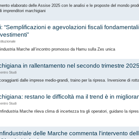
ento elaborato delle Assise 2025 con le analisi e le proposte del mondo prod
di imprenditori marchigiani
i: “Semplificazioni e agevolazioni fiscali fondamental
nvestimenti”
stituzionale
nfindustria Marche all’incontro promosso da Hamu sulla Zes unica
chigiana in rallentamento nel secondo trimestre 202
entro Studi
ncoraggianti dalle imprese medio-grandi, traino per la ripresa. Inversione di ro
higiana: restano le difficoltà ma il trend è in miglior
entro Studi
nfindustria Marche rileva clima di incertezza tra gli operatori, guidano la ripre
nfindustriale delle Marche commenta l'intervento del