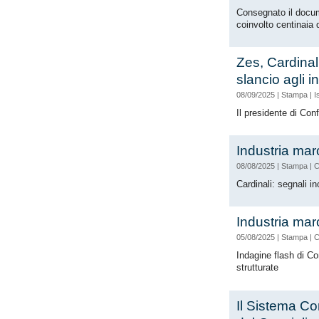
Consegnato il docum
coinvolto centinaia 
Zes, Cardinal
slancio agli i
08/09/2025
|
Stampa
|
I
Il presidente di Co
Industria mar
08/08/2025
|
Stampa
|
C
Cardinali: segnali i
Industria marc
05/08/2025
|
Stampa
|
C
Indagine flash di Co
strutturate
Il Sistema Co