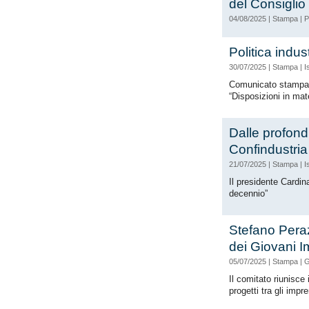
del Consiglio
04/08/2025
|
Stampa
|
P
Politica indus
30/07/2025
|
Stampa
|
I
Comunicato stampa c
“Disposizioni in mate
Dalle profond
Confindustri
21/07/2025
|
Stampa
|
I
Il presidente Cardin
decennio”
Stefano Peraz
dei Giovani I
05/07/2025
|
Stampa
|
G
Il comitato riunisce
progetti tra gli impr