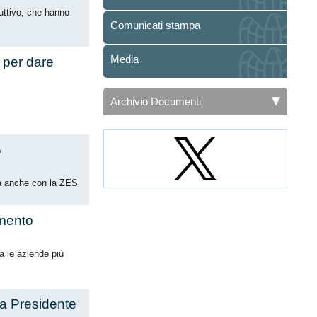
uttivo, che hanno
Comunicati stampa
Media
i per dare
Archivio Documenti
5
tta anche con la ZES
amento
sa le aziende più
la Presidente