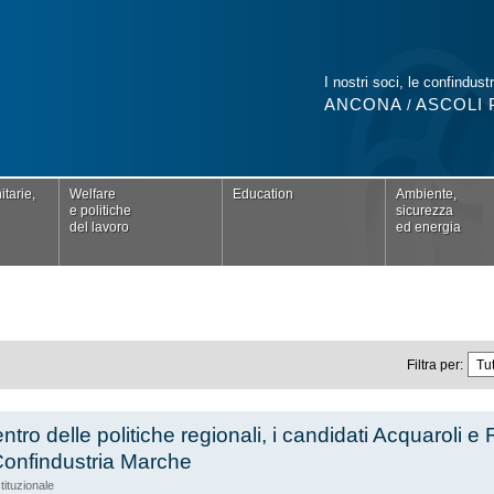
I nostri soci, le confindustr
ANCONA
ASCOLI 
/
tarie,
Welfare
Education
Ambiente,
e politiche
sicurezza
del lavoro
ed energia
Filtra per:
entro delle politiche regionali, i candidati Acquaroli e 
Confindustria Marche
stituzionale