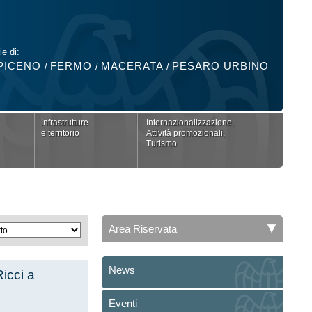
ie di:
PICENO
FERMO
MACERATA
PESARO URBINO
/
/
/
Infrastrutture
Internazionalizzazione,
e territorio
Attività promozionali,
Turismo
Area Riservata
News
Ricci a
Eventi