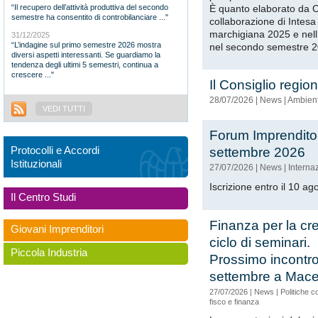
“Il recupero dell’attività produttiva del secondo
È quanto elaborato da C
semestre ha consentito di controbilanciare ..."
collaborazione di Intes
marchigiana 2025 e nell’
31/12/2025
“L’indagine sul primo semestre 2026 mostra
nel secondo semestre 
diversi aspetti interessanti. Se guardiamo la
tendenza degli ultimi 5 semestri, continua a
crescere ..."
Il Consiglio region
28/07/2026
|
News
|
Ambient
VEDI TUTTI
Feed
RSS
Forum Imprenditoria
Protocolli e Accordi
settembre 2026
Istituzionali
27/07/2026
|
News
|
Interna
Iscrizione entro il 10 a
Il Centro Studi
Finanza per la cre
Giovani Imprenditori
ciclo di seminari.
Piccola Industria
Prossimo incontro 
settembre a Mace
27/07/2026
|
News
|
Politiche c
fisco e finanza