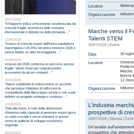
Webinar
Location
Istituzio
Organizzazione
30/07/2026
“Il Rapporto indica un’economia caratterizzata da
crescita fragile, incertezza dello scenario
Marche verso il 
internazionale e debolezza della domanda ..."
Talenti STEM
12/06/2026
“Il tasso di crescita export dell'intera manifattura
30/07/2026
|
Eventi
marchigiana (+15,5%) nel primo trimestre 2026 è
senza dubbio un dato incoraggiante ..."
30 lugli
Data
01/06/2026
Universi
Location
«L’avvio del 2026 conferma un percorso ancora
Politecn
fragile. Vanno rimarcati i segnali positivi
Marche,
provenienti da alcuni comparti ..."
Brecce 
23/04/2026
12, Anc
"Siamo soddisfatti di sottoscrivere un accordo
Istituzio
Organizzazione
che persegue l’obiettivo di rafforzare la
competitività della filiera legno-arredo e che vuole
definire un progetto strategico condiviso ..."
L’industria marchi
17/03/2026
“Dati alla mano, il ruolo della dimensione
prospettive di cre
d’impresa nella capacità di generare export gioca
un ruolo cruciale e serve orientare in questo
30/07/2026
|
Stampa
|
Centr
senso le politiche di sviluppo economico
regionale...”
Un’analisi sull’andament
prospettive che attendon
05/03/2026