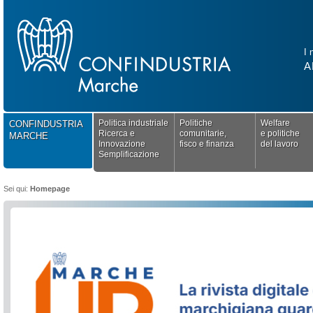
I 
A
Politica industriale
Politiche
Welfare
CONFINDUSTRIA
Ricerca e
comunitarie,
e politiche
MARCHE
Innovazione
fisco e finanza
del lavoro
Semplificazione
Sei qui:
Homepage