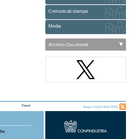
Comunicati stampa
Media
Archivio Documenti
Tweet
Segui i nostri feed RSS:
Feed
RSS
che