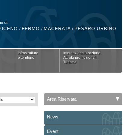
ie di:
PICENO
FERMO
MACERATA
PESARO URBINO
/
/
/
Infrastrutture
Internazionalizzazione,
e territorio
Attività promozionali,
Turismo
Area Riservata
News
Eventi