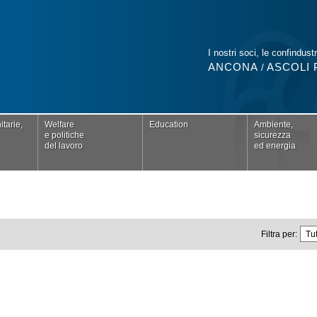
I nostri soci, le confindustr
ANCONA
ASCOLI 
/
tarie,
Welfare
Education
Ambiente,
e politiche
sicurezza
del lavoro
ed energia
Filtra per: