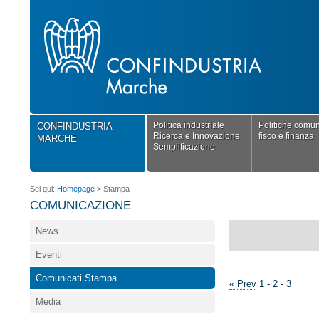
Politica industriale
Politiche comuni
CONFINDUSTRIA
Ricerca e Innovazione
fisco e finanza
MARCHE
Semplificazione
Sei qui:
Homepage
>
Stampa
COMUNICAZIONE
News
Eventi
Comunicati Stampa
« Prev
1
-
2
-
3
Media